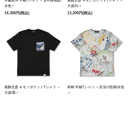
伊藤若冲 半袖Tシャツ ＜雪中雄鶏図/
葛飾北斎 キモノポケットTシャツ ＜
水色＞
大波/白＞
14,300円
(税込)
13,200円
(税込)
葛飾北斎 キモノポケットTシャツ ＜
和柄 半袖Tシャツ ＜京涼の団扇/水色
大波/黒＞
＞
13,200円
(税込)
13,200円
(税込)