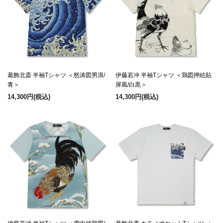
葛飾北斎 半袖Tシャツ ＜怒涛図男浪/
伊藤若冲 半袖Tシャツ ＜鶏図押絵貼
青＞
屏風/白黒＞
14,300円
(税込)
14,300円
(税込)