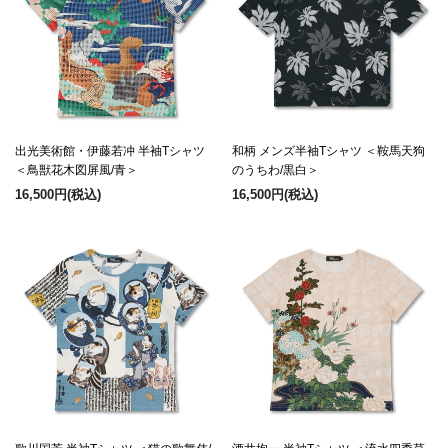
出光美術館・伊藤若冲 半袖Tシャツ
和柄 メンズ半袖Tシャツ ＜鞍馬天狗
＜鳥獣花木図屏風/青＞
のうちわ/黒白＞
16,500円
(税込)
16,500円
(税込)