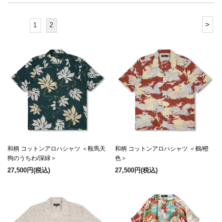
>
1
2
和柄 コットンアロハシャツ ＜鞍馬天
和柄 コットンアロハシャツ ＜鶴/橙
狗のうちわ/深緑＞
色＞
27,500円
(税込)
27,500円
(税込)