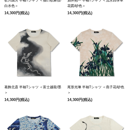
歌川国芳 半袖Tシャツ ＜猫の歌舞伎/
酒井抱一 半袖Tシャツ ＜流水四季草
白水色＞
花図/砂色＞
14,300円
(税込)
14,300円
(税込)
葛飾北斎 半袖Tシャツ ＜富士越龍/墨
尾形光琳 半袖Tシャツ ＜燕子花/砂色
＞
＞
14,300円
(税込)
14,300円
(税込)