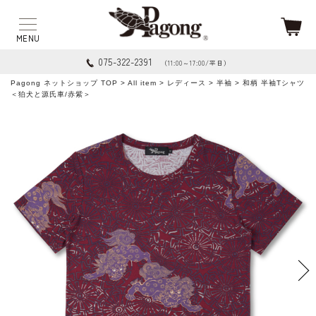
075-322-2391
（11:00～17:00/平日）
Pagong ネットショップ TOP
>
All item
>
レディース
>
半袖
> 和柄 半袖Tシャツ
＜狛犬と源氏車/赤紫＞