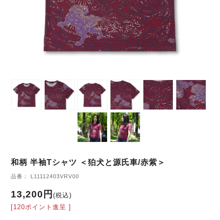
和柄 半袖Tシャツ ＜狛犬と源氏車/赤紫＞
品番： L11112403VRV00
13,200円
(税込)
[120ポイント進呈 ]