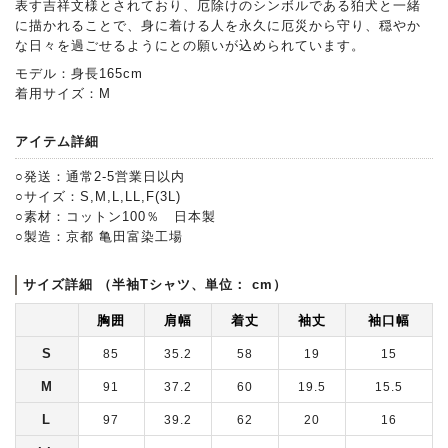
表す吉祥文様とされており、厄除けのシンボルである狛犬と一緒
に描かれることで、身に着ける人を永久に厄災から守り、穏やか
な日々を過ごせるようにとの願いが込められています。
モデル：身長165cm
着用サイズ：M
アイテム詳細
○発送：通常2-5営業日以内
○サイズ：S,M,L,LL,F(3L)
○素材：コットン100％ 日本製
○製造：京都 亀田富染工場
サイズ詳細 （半袖Tシャツ、単位： cm）
胸囲
肩幅
着丈
袖丈
袖口幅
S
85
35.2
58
19
15
M
91
37.2
60
19.5
15.5
L
97
39.2
62
20
16