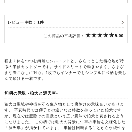
レビュー件数：
1件
この商品の平均評価：
5.00
程よく体をつつむ綺麗なシルエットと、さらっとした着心地が特
徴の半袖カットソーです。サイドスリットで動きやすく、さまざ
まな着こなしに対応。1枚でもインナーでもシンプルに和柄を楽し
んで頂ける一着です。
和柄の意味 -狛犬と源氏車-
狛犬は聖域や神様を守る生き物として魔除けの意味合いがありま
す。 平安時代では獅子との違いなど特徴を持っていた狛犬です
が、現在では魔除けの霊獣という広い意味で狛犬と表されるよう
になりました。 この柄では狛犬の背景に牛車の車輪を文様化した
「源氏車」が描かれています。 車輪は回転することから永続性を