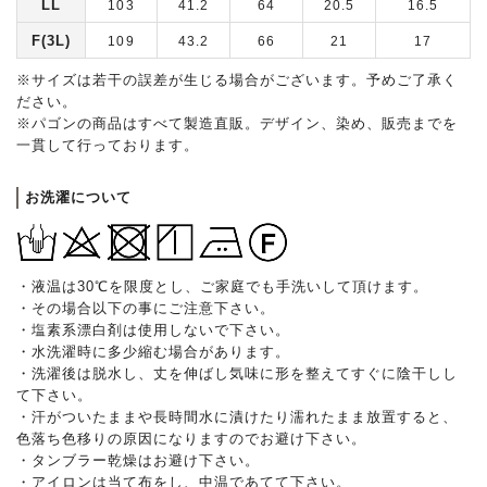
LL
103
41.2
64
20.5
16.5
F(3L)
109
43.2
66
21
17
※サイズは若干の誤差が生じる場合がございます。予めご了承く
ださい。
※パゴンの商品はすべて製造直販。デザイン、染め、販売までを
一貫して行っております。
お洗濯について
・液温は30℃を限度とし、ご家庭でも手洗いして頂けます。
・その場合以下の事にご注意下さい。
・塩素系漂白剤は使用しないで下さい。
・水洗濯時に多少縮む場合があります。
・洗濯後は脱水し、丈を伸ばし気味に形を整えてすぐに陰干しし
て下さい。
・汗がついたままや長時間水に漬けたり濡れたまま放置すると、
色落ち色移りの原因になりますのでお避け下さい。
・タンブラー乾燥はお避け下さい。
・アイロンは当て布をし、中温であてて下さい。