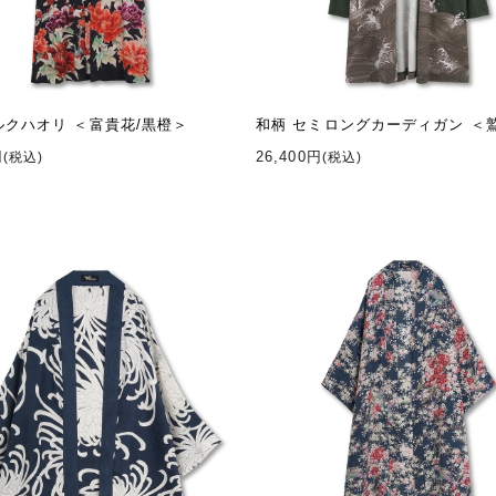
ルクハオリ ＜富貴花/黒橙＞
和柄 セミロングカーディガン ＜
円
26,400円
(税込)
(税込)