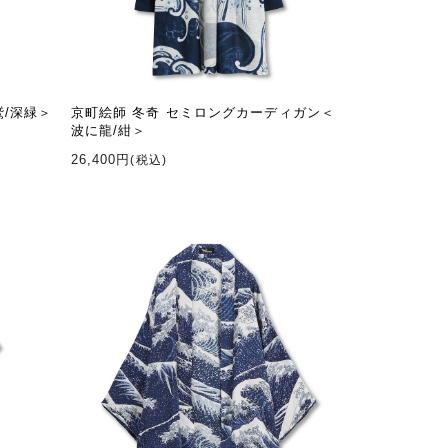
鷲/深緑＞
京町絵師 冬奇 セミロングカーディガン＜
波に龍/紺＞
26,400円
(税込)