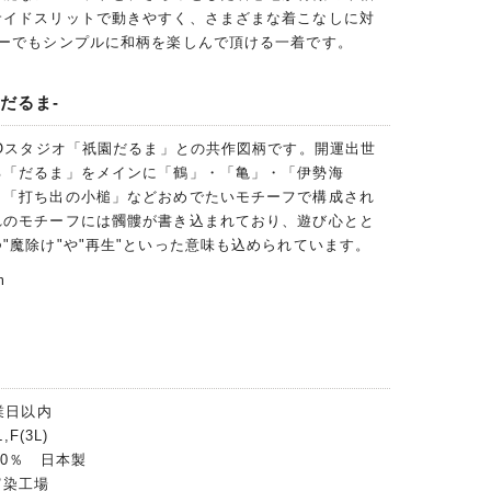
サイドスリットで動きやすく、さまざまな着こなしに対
ナーでもシンプルに和柄を楽しんで頂ける一着です。
だるま-
OOスタジオ「祇園だるま」との共作図柄です。開運出世
る「だるま」をメインに「鶴」・「亀」・「伊勢海
・「打ち出の小槌」などおめでたいモチーフで構成され
れのモチーフには髑髏が書き込まれており、遊び心とと
"魔除け"や"再生"といった意味も込められています。
m
業日以内
F(3L)
00％ 日本製
富染工場