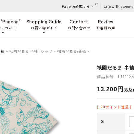
Pagong公式サイト
Life with pagong
 "Pagong"
Shopping Guide
Contact
Review
ンについて
お買い物ガイド
お問い合わせ
お客様の声
半袖
> 祇園だるま 半袖Tシャツ ＜招福だるま/新橋＞
祇園だるま 半袖
商品番号 L111125
13,200円
(税込
[120ポイント進呈 ]
S