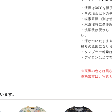
・液温は30℃を限
・その場合以下の
・塩素系漂白剤は
・水洗濯時に多少
・洗濯後は脱水し
い。
・汗がついたまま
移りの原因になり
・タンブラー乾燥
・アイロンは当て
※実際の色とは異
※柄出方は、写真
ています。