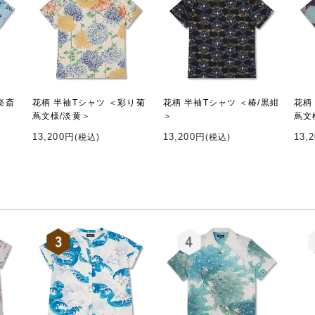
楽斎
花柄 半袖Tシャツ ＜彩り菊
花柄 半袖Tシャツ ＜椿/黒紺
花柄
蔦文様/淡黄＞
＞
蔦文
13,200円
13,200円
13,
(税込)
(税込)