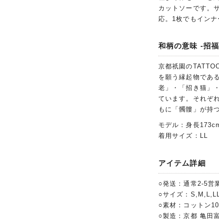
カットソーです。
応。1枚でもイン
和柄の意味 -招福
京都祇園のTATT
を願う縁起物であ
老」・「招き猫」
ています。それぞ
もに「髑髏」が持つ
モデル：身長173c
着用サイズ：LL
アイテム詳細
○発送：通常2-5営
○サイズ：S,M,L,LL,
○素材：コットン1
○製造：京都 亀田