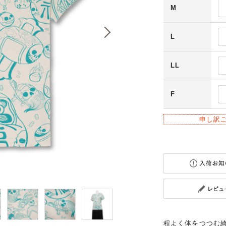
M
L
LL
F
申し訳
程よく体をつつむ