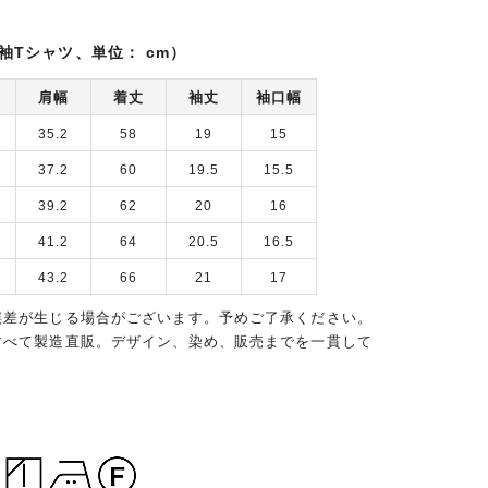
袖Tシャツ、単位： cm）
肩幅
着丈
袖丈
袖口幅
35.2
58
19
15
37.2
60
19.5
15.5
39.2
62
20
16
41.2
64
20.5
16.5
43.2
66
21
17
誤差が生じる場合がございます。予めご了承ください。
すべて製造直販。デザイン、染め、販売までを一貫して