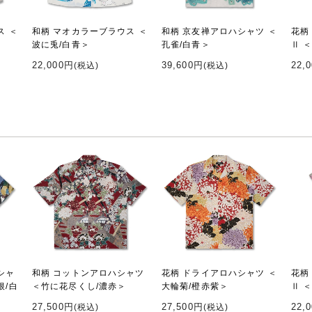
ス ＜
和柄 マオカラーブラウス ＜
和柄 京友禅アロハシャツ ＜
花柄
波に兎/白青＞
孔雀/白青＞
Ⅱ 
22,000円
39,600円
22,
(税込)
(税込)
シャ
和柄 コットンアロハシャツ
花柄 ドライアロハシャツ ＜
花柄
根/白
＜竹に花尽くし/濃赤＞
大輪菊/橙赤紫＞
Ⅱ 
27,500円
27,500円
22,
(税込)
(税込)