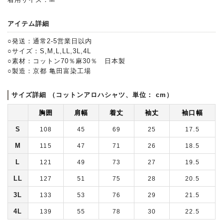
アイテム詳細
○発送：通常2-5営業日以内
○サイズ：S,M,L,LL,3L,4L
○素材：コットン70％麻30％ 日本製
○製造：京都 亀田富染工場
サイズ詳細 （コットンアロハシャツ、単位： cm）
胸囲
肩幅
着丈
袖丈
袖口幅
S
108
45
69
25
17.5
M
115
47
71
26
18.5
L
121
49
73
27
19.5
LL
127
51
75
28
20.5
3L
133
53
76
29
21.5
4L
139
55
78
30
22.5