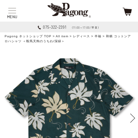
075-322-2391
（11:00～17:00/平日）
Pagong ネットショップ TOP
>
All item
>
レディース
>
半袖
> 和柄 コットンア
ロハシャツ ＜鞍馬天狗のうちわ/深緑＞