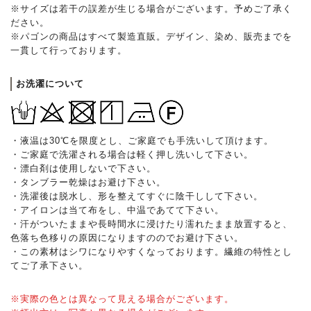
※サイズは若干の誤差が生じる場合がございます。予めご了承く
ださい。
※パゴンの商品はすべて製造直販。デザイン、染め、販売までを
一貫して行っております。
お洗濯について
・液温は30℃を限度とし、ご家庭でも手洗いして頂けます。
・ご家庭で洗濯される場合は軽く押し洗いして下さい。
・漂白剤は使用しないで下さい。
・タンブラー乾燥はお避け下さい。
・洗濯後は脱水し、形を整えてすぐに陰干しして下さい。
・アイロンは当て布をし、中温であてて下さい。
・汗がついたままや長時間水に浸けたり濡れたまま放置すると、
色落ち色移りの原因になりますののでお避け下さい。
・この素材はシワになりやすくなっております。繊維の特性とし
てご了承下さい。
※実際の色とは異なって見える場合がございます。