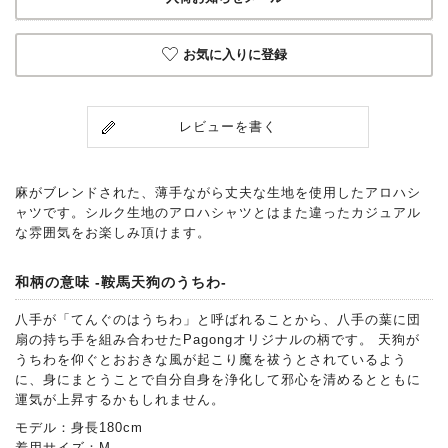
お気に入りに登録
レビューを書く
麻がブレンドされた、薄手ながら丈夫な生地を使用したアロハシ
ャツです。シルク生地のアロハシャツとはまた違ったカジュアル
な雰囲気をお楽しみ頂けます。
和柄の意味 -鞍馬天狗のうちわ-
八手が「てんぐのはうちわ」と呼ばれることから、八手の葉に団
扇の持ち手を組み合わせたPagongオリジナルの柄です。 天狗が
うちわを仰ぐとおおきな風が起こり魔を祓うとされているよう
に、身にまとうことで自分自身を浄化して邪心を清めるとともに
運気が上昇するかもしれません。
モデル：身長180cm
着用サイズ：M