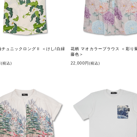
袖チュニックロングⅡ ＜けし/白緑
花柄 マオカラーブラウス ＜彩り
藤色＞
円
22,000円
(税込)
(税込)