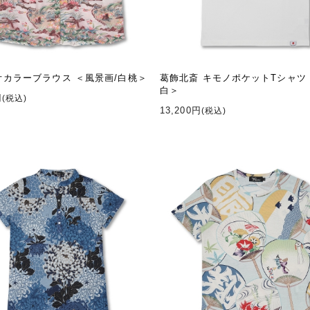
オカラーブラウス ＜風景画/白桃＞
葛飾北斎 キモノポケットTシャツ 
白＞
円
(税込)
13,200円
(税込)