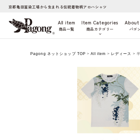
京都亀田富染工場から生まれる伝統着物柄アロハシャツ
All item
Item Categories
About
商品一覧
商品カテゴリー
パゴ
Pagong ネットショップ TOP
>
All item
>
レディース
> 