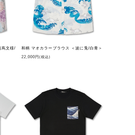
菊蔦文様/
和柄 マオカラーブラウス ＜波に兎/白青＞
22,000円
(税込)