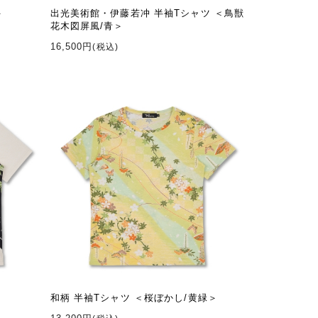
＞
出光美術館・伊藤若冲 半袖Tシャツ ＜鳥獣
花木図屏風/青＞
16,500円
(税込)
和柄 半袖Tシャツ ＜桜ぼかし/黄緑＞