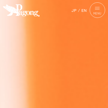
JP
/
EN
MENU