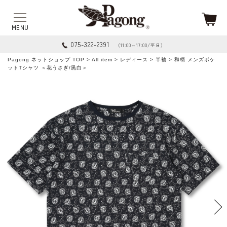
075-322-2391
（11:00～17:00/平日）
Pagong ネットショップ TOP
>
All item
>
レディース
>
半袖
> 和柄 メンズポケ
ットTシャツ ＜花うさぎ/黒白＞