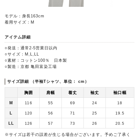
モデル：身長163cm
着用サイズ：M
アイテム詳細
○発送：通常2-5営業日以内
○サイズ：M,L,LL
○素材：コットン100％ 日本製
○製造：京都 亀田富染工場
サイズ詳細 （半袖Tシャツ、単位： cm）
胸囲
肩幅
着丈
袖丈
袖口幅
M
116
55
69
24
18
L
120
56
71
25
19.5
LL
126
57
73
26
20.5
※サイズは若干の誤差が生じる場合がございます。予めご了承く