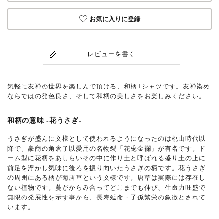
お気に入りに登録
レビューを書く
気軽に友禅の世界を楽しんで頂ける、和柄Tシャツです。友禅染め
ならではの発色良さ、そして和柄の美しさをお楽しみください。
和柄の意味 -花うさぎ-
うさぎが盛んに文様として使われるようになったのは桃山時代以
降で、豪商の角倉了以愛用の名物裂「花兎金襴」が有名です。ド
ーム型に花柄をあしらいその中に作り土と呼ばれる盛り土の上に
前足を浮かし気味に後ろを振り向いたうさぎの柄です。花うさぎ
の周囲にある柄が菊唐草という文様です。唐草は実際には存在し
ない植物です。蔓がからみ合ってどこまでも伸び、生命力旺盛で
無限の発展性を示す事から、長寿延命・子孫繁栄の象徴とされて
います。