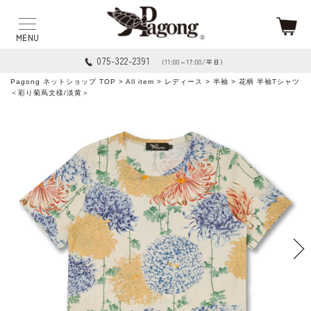
075-322-2391
（11:00～17:00/平日）
Pagong ネットショップ TOP
>
All item
>
レディース
>
半袖
> 花柄 半袖Tシャツ
＜彩り菊蔦文様/淡黄＞