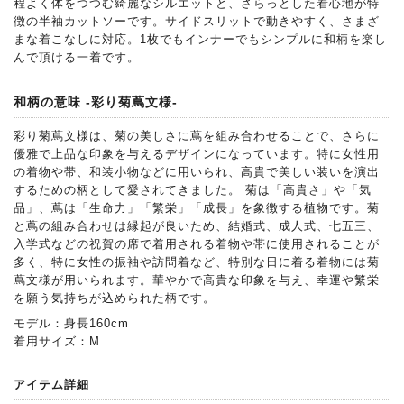
程よく体をつつむ綺麗なシルエットと、さらっとした着心地が特
徴の半袖カットソーです。サイドスリットで動きやすく、さまざ
まな着こなしに対応。1枚でもインナーでもシンプルに和柄を楽し
んで頂ける一着です。
和柄の意味 -彩り菊蔦文様-
彩り菊蔦文様は、菊の美しさに蔦を組み合わせることで、さらに
優雅で上品な印象を与えるデザインになっています。特に女性用
の着物や帯、和装小物などに用いられ、高貴で美しい装いを演出
するための柄として愛されてきました。 菊は「高貴さ」や「気
品」、蔦は「生命力」「繁栄」「成長」を象徴する植物です。菊
と蔦の組み合わせは縁起が良いため、結婚式、成人式、七五三、
入学式などの祝賀の席で着用される着物や帯に使用されることが
多く、特に女性の振袖や訪問着など、特別な日に着る着物には菊
蔦文様が用いられます。華やかで高貴な印象を与え、幸運や繁栄
を願う気持ちが込められた柄です。
モデル：身長160cm
着用サイズ：M
アイテム詳細