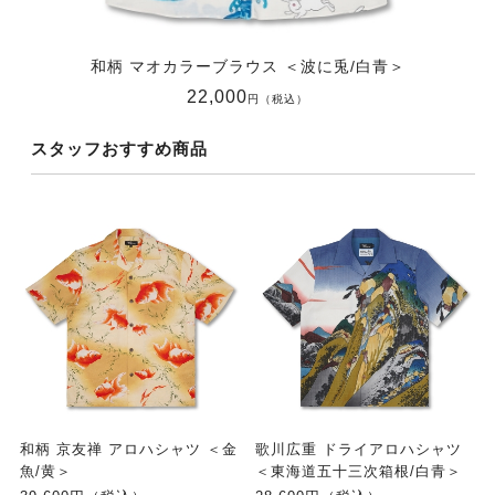
和柄 マオカラーブラウス ＜波に兎/白青＞
22,000
円（税込）
スタッフおすすめ商品
和柄 京友禅 アロハシャツ ＜金
歌川広重 ドライアロハシャツ
魚/黄＞
＜東海道五十三次箱根/白青＞