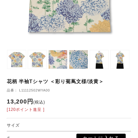
花柄 半袖Tシャツ ＜彩り菊蔦文様/淡黄＞
品番： L11112502WYA00
13,200円
(税込)
[120ポイント進呈 ]
サイズ