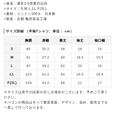
○発送：通常2-5営業日以内
○サイズ：S,M,L,LL,F(3L)
○素材：コットン100％ 日本製
○製造：京都 亀田富染工場
サイズ詳細 （半袖Tシャツ、単位： cm）
胸囲
肩幅
着丈
袖丈
袖口幅
S
85
35.2
58
19
15
M
91
37.2
60
19.5
15.5
L
97
39.2
62
20
16
LL
103
41.2
64
20.5
16.5
F(3L)
109
43.2
66
21
17
※サイズは若干の誤差が生じる場合がございます。予めご了承く
ださい。
※パゴンの商品はすべて製造直販。デザイン、染め、販売までを
一貫して行っております。