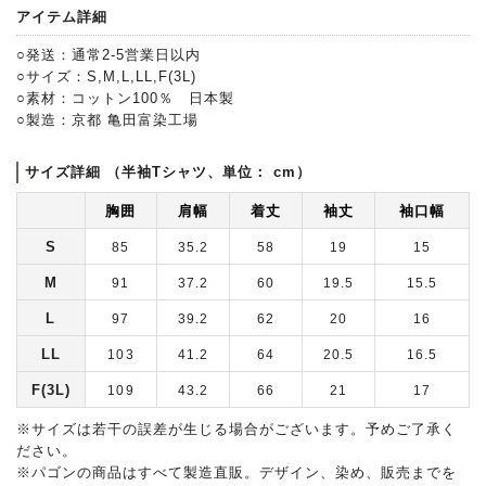
アイテム詳細
○発送：通常2-5営業日以内
○サイズ：S,M,L,LL,F(3L)
○素材：コットン100％ 日本製
○製造：京都 亀田富染工場
サイズ詳細 （半袖Tシャツ、単位： cm）
胸囲
肩幅
着丈
袖丈
袖口幅
S
85
35.2
58
19
15
M
91
37.2
60
19.5
15.5
L
97
39.2
62
20
16
LL
103
41.2
64
20.5
16.5
F(3L)
109
43.2
66
21
17
※サイズは若干の誤差が生じる場合がございます。予めご了承く
ださい。
※パゴンの商品はすべて製造直販。デザイン、染め、販売までを