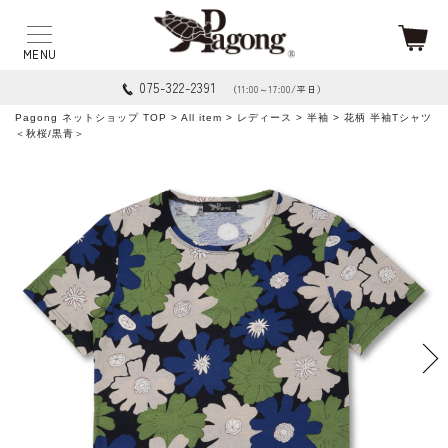
075-322-2391
（11:00～17:00/平日）
Pagong ネットショップ TOP
>
All item
>
レディース
>
半袖
> 花柄 半袖Tシャツ
＜秋桜/黒青＞