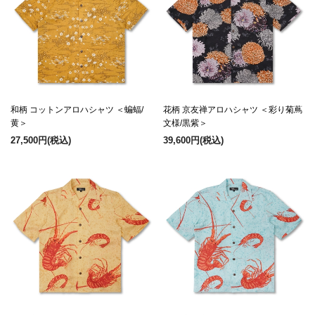
和柄 コットンアロハシャツ ＜蝙蝠/
花柄 京友禅アロハシャツ ＜彩り菊蔦
黄＞
文様/黒紫＞
27,500円
(税込)
39,600円
(税込)