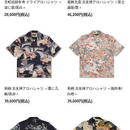
京町絵師冬奇 ドライアロハシャツ ＜
葛飾北斎 京友禅アロハシャツ ＜富士
波に龍/黒白＞
越龍/墨＞
28,600円
(税込)
46,200円
(税込)
和柄 京友禅アロハシャツ ＜鷹に几
和柄 京友禅アロハシャツ ＜御所車/
帳/黒赤＞
白橙＞
39,600円
(税込)
39,600円
(税込)