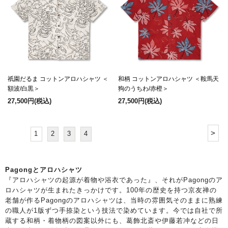
祇園だるま コットンアロハシャツ ＜
和柄 コットンアロハシャツ ＜鞍馬天
額波/白黒＞
狗のうちわ/赤橙＞
27,500円
(税込)
27,500円
(税込)
>
1
2
3
4
Pagongとアロハシャツ
『アロハシャツの起源が着物や浴衣であった』、それがPagongのア
ロハシャツが生まれたきっかけです。100年の歴史を持つ京友禅の
老舗が作るPagongのアロハシャツは、当時の雰囲気そのままに熟練
の職人が1版ずつ手捺染という技法で染めています。今では自社で所
蔵する和柄・着物柄の図案以外にも、葛飾北斎や伊藤若冲などの日