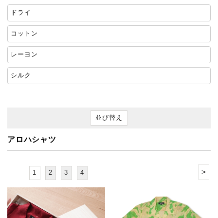
ドライ
コットン
レーヨン
シルク
並び替え
アロハシャツ
>
1
2
3
4