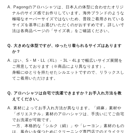
Pagongのアロハシャツは、日本人の体型に合わせたオリジ
ナルのサイズ感でお作りしています。海外ブランドのような
極端なオーバーサイズではないため、普段ご着用されている
サイズを基準にお選びいただくのがおすすめです。詳しい寸
法は各商品ページの「サイズ表」をご確認ください。
大きめな体型ですが、ゆったり着られるサイズはあります
か？
はい、S・M・LL（XL）・3L・4Lまで幅広いサイズ展開を
ご用意しております（※商品により異なります）。
身幅にゆとりを持たせたシルエットですので、リラックスし
てご着用いただけます。
アロハシャツは自宅で洗濯できますか？お手入れ方法を教
えてください。
素材によってお手入れ方法が異なります。「綿麻」素材や
「ポリエステル」素材のアロハシャツは、手洗いにてご自宅
でお洗濯が可能です。
一方、本格的な「シルク（絹）」や「レーヨン」素材のもの
は、風合いを保つためにクリーニング専門店でのドライクリ