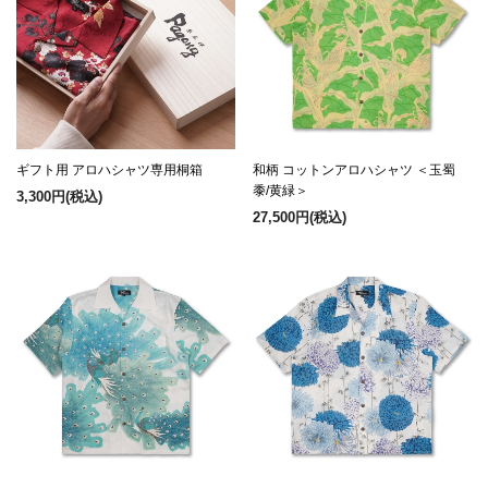
ギフト用 アロハシャツ専用桐箱
和柄 コットンアロハシャツ ＜玉蜀
黍/黄緑＞
3,300円
(税込)
27,500円
(税込)