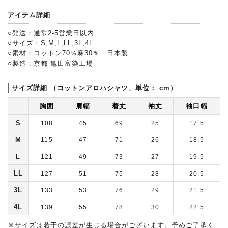
アイテム詳細
○発送：通常2-5営業日以内
○サイズ：S,M,L,LL,3L,4L
○素材：コットン70％麻30％ 日本製
○製造：京都 亀田富染工場
サイズ詳細 （コットンアロハシャツ、単位： cm）
胸囲
肩幅
着丈
袖丈
袖口幅
S
108
45
69
25
17.5
M
115
47
71
26
18.5
L
121
49
73
27
19.5
LL
127
51
75
28
20.5
3L
133
53
76
29
21.5
4L
139
55
78
30
22.5
※サイズは若干の誤差が生じる場合がございます。予めご了承く