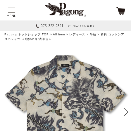
075-322-2391
（11:00～17:00/平日）
Pagong ネットショップ TOP
>
All item
>
レディース
>
半袖
> 和柄 コットンア
ロハシャツ ＜地獄の鬼/浅葱色＞