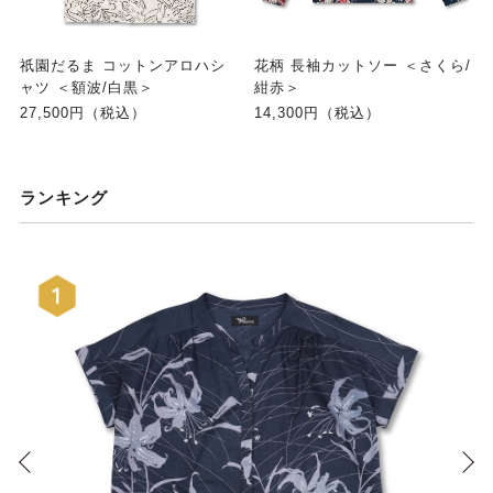
祇園だるま コットンアロハシ
花柄 長袖カットソー ＜さくら/
ャツ ＜額波/白黒＞
紺赤＞
27,500円（税込）
14,300円（税込）
ランキング