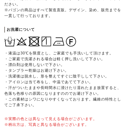
ださい。
※パゴンの商品はすべて製造直販。デザイン、染め、販売までを
一貫して行っております。
お洗濯について
・液温は30℃を限度とし、ご家庭でも手洗いして頂けます。
・ご家庭で洗濯される場合は軽く押し洗いして下さい。
・漂白剤は使用しないで下さい。
・タンブラー乾燥はお避け下さい。
・洗濯後は脱水し、形を整えてすぐに陰干しして下さい。
・アイロンは当て布をし、中温であてて下さい。
・汗がついたままや長時間水に浸けたり濡れたまま放置すると、
色落ち色移りの原因になりますののでお避け下さい。
・この素材はシワになりやすくなっております。繊維の特性とし
てご了承下さい。
※実際の色とは異なって見える場合がございます。
※柄出方は、写真と異なる場合がございます。