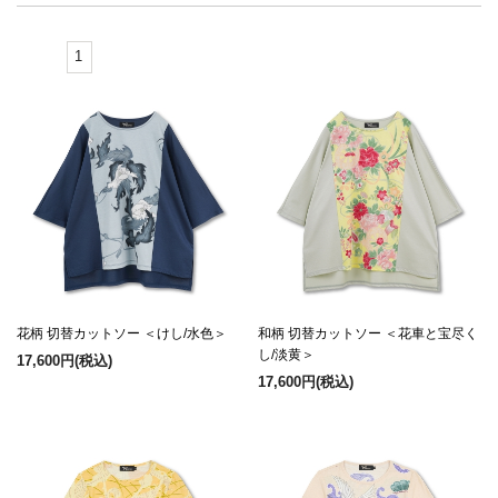
1
花柄 切替カットソー ＜けし/水色＞
和柄 切替カットソー ＜花車と宝尽く
し/淡黄＞
17,600円
(税込)
17,600円
(税込)