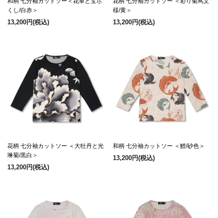
和柄 七分袖カットソー＜花車と宝尽
花柄 七分袖カットソー ＜彩り菊蔦文
くし/白赤＞
様/黄＞
13,200円
(税込)
13,200円
(税込)
花柄 七分袖カットソー ＜大牡丹と光
和柄 七分袖カットソー ＜鯉/砂色＞
琳菊/黒白＞
13,200円
(税込)
13,200円
(税込)