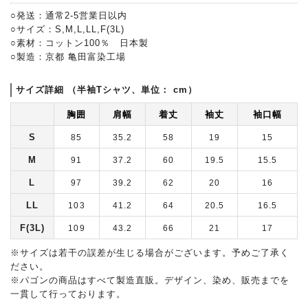
○発送：通常2-5営業日以内
○サイズ：S,M,L,LL,F(3L)
○素材：コットン100％ 日本製
○製造：京都 亀田富染工場
サイズ詳細 （半袖Tシャツ、単位： cm）
胸囲
肩幅
着丈
袖丈
袖口幅
S
85
35.2
58
19
15
M
91
37.2
60
19.5
15.5
L
97
39.2
62
20
16
LL
103
41.2
64
20.5
16.5
F(3L)
109
43.2
66
21
17
※サイズは若干の誤差が生じる場合がございます。予めご了承く
ださい。
※パゴンの商品はすべて製造直販。デザイン、染め、販売までを
一貫して行っております。