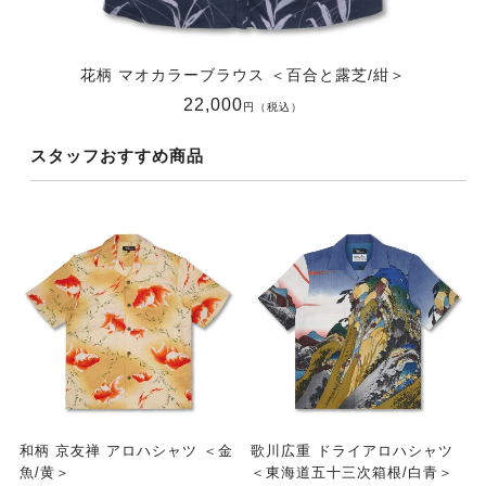
花柄 マオカラーブラウス ＜百合と露芝/紺＞
22,000
円（税込）
スタッフおすすめ商品
和柄 京友禅 アロハシャツ ＜金
歌川広重 ドライアロハシャツ
魚/黄＞
＜東海道五十三次箱根/白青＞