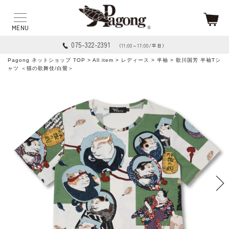
075-322-2391
（11:00～17:00/平日）
Pagong ネットショップ TOP
>
All item
>
レディース
>
半袖
> 歌川国芳 半袖Tシ
ャツ ＜猫の歌舞伎/白鶯＞