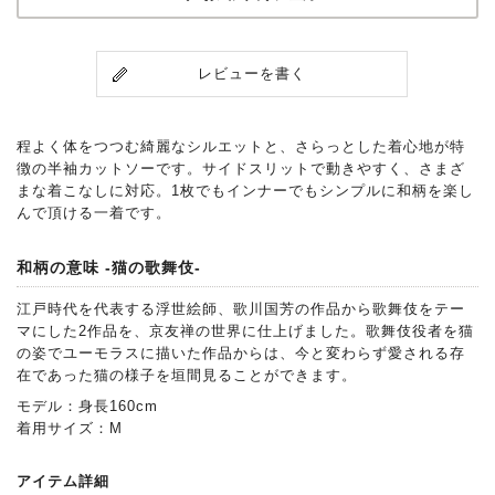
レビューを書く
程よく体をつつむ綺麗なシルエットと、さらっとした着心地が特
徴の半袖カットソーです。サイドスリットで動きやすく、さまざ
まな着こなしに対応。1枚でもインナーでもシンプルに和柄を楽し
んで頂ける一着です。
和柄の意味 -猫の歌舞伎-
江戸時代を代表する浮世絵師、歌川国芳の作品から歌舞伎をテー
マにした2作品を、京友禅の世界に仕上げました。歌舞伎役者を猫
の姿でユーモラスに描いた作品からは、今と変わらず愛される存
在であった猫の様子を垣間見ることができます。
モデル：身長160cm
着用サイズ：M
アイテム詳細