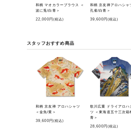
和柄 マオカラーブラウス ＜
和柄 京友禅アロハシャ
波に兎/白青＞
孔雀/白青＞
22,000円
39,600円
(税込)
(税込)
スタッフおすすめ商品
和柄 京友禅 アロハシャツ
歌川広重 ドライアロハ
＜金魚/黄＞
ツ ＜東海道五十三次箱
青＞
39,600円
(税込)
28,600円
(税込)