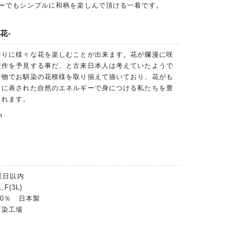
ナーでもシンプルに和柄を楽しんで頂ける一着です。
花-
おりに様々な花を楽しむことが出来ます。花が爛漫に咲
豊作を予見する事だ、と古来日本人は考えていたようで
着物でお馴染の花模様を取り揃えて描いており、花がも
こに表された自然のエネルギーで身につける私たちを豊
くれます。
m
業日以内
F(3L)
00％ 日本製
富染工場