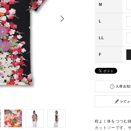
M
L
LL
F
程よく体をつつむ
カットソーです。