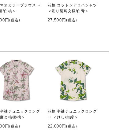
 マオカラーブラウス ＜
花柄 コットンアロハシャツ
画/白桃＞
＜彩り菊蔦文様/白青＞
000円
27,500円
(税込)
(税込)
 半袖チュニックロング
花柄 半袖チュニックロング
＜麻と桔梗/桃＞
Ⅱ ＜けし/白緑＞
000円
22,000円
(税込)
(税込)