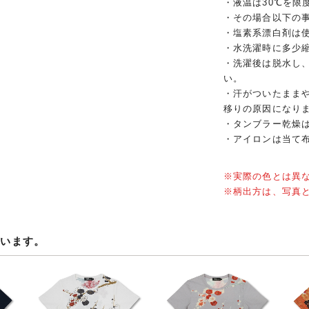
・液温は30℃を限
・その場合以下の
・塩素系漂白剤は
・水洗濯時に多少
・洗濯後は脱水し
い。
・汗がついたまま
移りの原因になり
・タンブラー乾燥
・アイロンは当て
※実際の色とは異
※柄出方は、写真
ています。