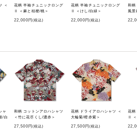
ツ ＜
花柄 半袖チュニックロング
花柄 半袖チュニックロング
和柄
Ⅱ ＜麻と桔梗/桃＞
Ⅱ ＜けし/白緑＞
風景
22,000円
22,000円
22,
(税込)
(税込)
シャ
和柄 コットンアロハシャツ
花柄 ドライアロハシャツ ＜
花柄
根/白
＜竹に花尽くし/濃赤＞
大輪菊/橙赤紫＞
Ⅱ 
27,500円
27,500円
22,
(税込)
(税込)