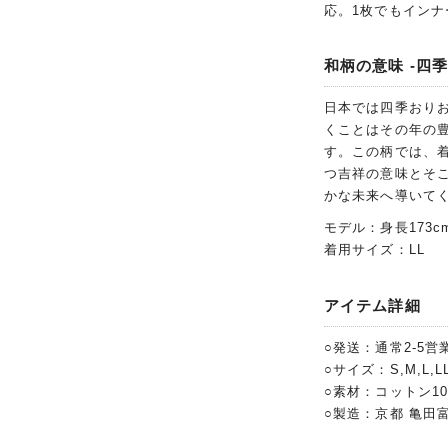
応。1枚でもイン
和柄の意味 -四季
日本では四季おり
くことはその年の
す。この柄では、
つ吉祥の意味とそ
かな未来へ導いて
モデル：身長173c
着用サイズ：LL
アイテム詳細
○発送：通常2-5営
○サイズ：S,M,L,LL,
○素材：コットン1
○製造：京都 亀田