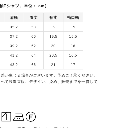
袖Tシャツ、単位： cm）
肩幅
着丈
袖丈
袖口幅
35.2
58
19
15
37.2
60
19.5
15.5
39.2
62
20
16
41.2
64
20.5
16.5
43.2
66
21
17
誤差が生じる場合がございます。予めご了承ください。
すべて製造直販。デザイン、染め、販売までを一貫して