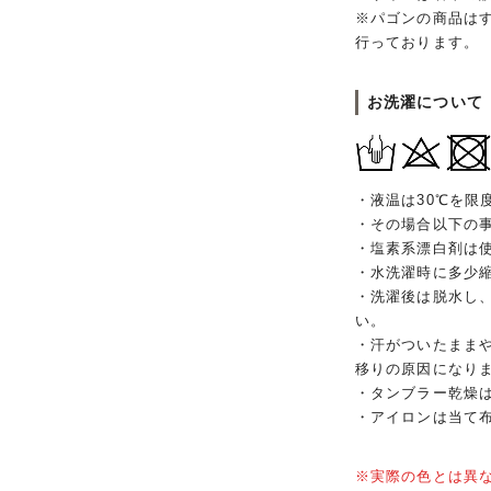
※パゴンの商品は
行っております。
お洗濯について
・液温は30℃を限
・その場合以下の
・塩素系漂白剤は
・水洗濯時に多少
・洗濯後は脱水し
い。
・汗がついたまま
移りの原因になり
・タンブラー乾燥
・アイロンは当て
※実際の色とは異