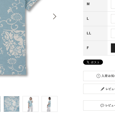
M
L
LL
F