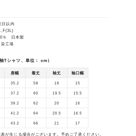
業日以内
F(3L)
00％ 日本製
富染工場
袖Tシャツ、単位： cm）
肩幅
着丈
袖丈
袖口幅
35.2
58
19
15
37.2
60
19.5
15.5
39.2
62
20
16
41.2
64
20.5
16.5
43.2
66
21
17
誤差が生じる場合がございます。予めご了承ください。