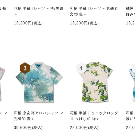
り菊
花柄 半袖Tシャツ ＜椿/黒紺
和柄 半袖Tシャツ ＜荒磯丸
橘屋
＞
文/水色＞
好み
13,200円
13,200円
13,
(税込)
(税込)
ス ＜
和柄 京友禅アロハシャツ ＜
花柄 半袖チュニックロング
和柄
孔雀/白青＞
Ⅱ ＜けし/白緑＞
波に
39,600円
22,000円
22,
(税込)
(税込)