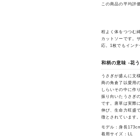
この商品の平均評
程よく体をつつむ
カットソーです。
応。1枚でもイン
和柄の意味 -花う
うさぎが盛んに文
商の角倉了以愛用
しらいその中に作
振り向いたうさぎ
です。唐草は実際
伸び、生命力旺盛
徴とされています
モデル：身長173c
着用サイズ：LL