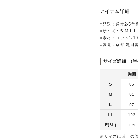
アイテム詳細
○発送：通常2-5営
○サイズ：S,M,L,LL,
○素材：コットン1
○製造：京都 亀田
サイズ詳細 （半
胸囲
S
85
M
91
L
97
LL
103
F(3L)
109
※サイズは若干の