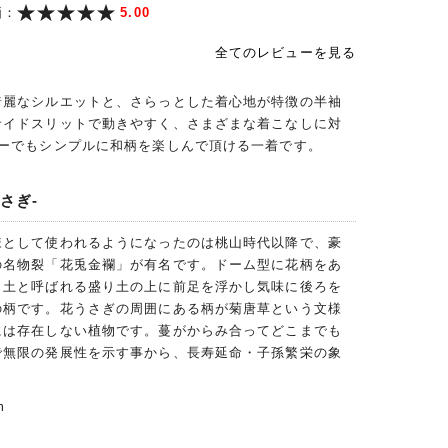
価：
5.00
全てのレビューを見る
綺麗なシルエットと、さらっとした着心地が特徴の半袖
サイドスリットで動きやすく、さまざまな着こなしに対
ナーでもシンプルに和柄を楽しんで頂ける一着です。
さぎ-
様として使われるようになったのは桃山時代以降で、豪
の名物裂「花兎金襴」が有名です。ドーム型に花柄をあ
り土と呼ばれる盛り土の上に前足を浮かし気味に後ろを
の柄です。花うさぎの周囲にある柄が菊唐草という文様
には存在しない植物です。蔓がからみ合ってどこまでも
で無限の発展性を示す事から、長寿延命・子孫繁栄の象
。
m