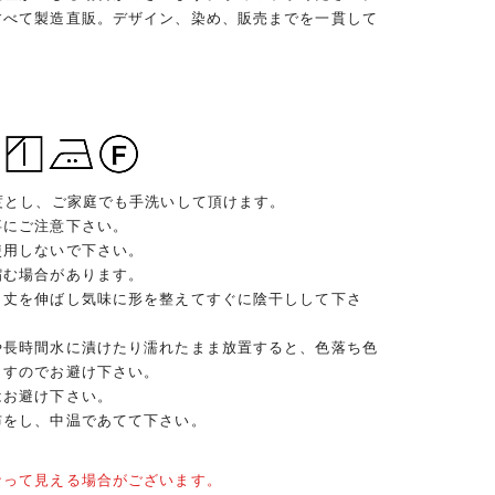
すべて製造直販。デザイン、染め、販売までを一貫して
度とし、ご家庭でも手洗いして頂けます。
事にご注意下さい。
使用しないで下さい。
縮む場合があります。
、丈を伸ばし気味に形を整えてすぐに陰干しして下さ
や長時間水に漬けたり濡れたまま放置すると、色落ち色
ますのでお避け下さい。
はお避け下さい。
布をし、中温であてて下さい。
なって見える場合がございます。