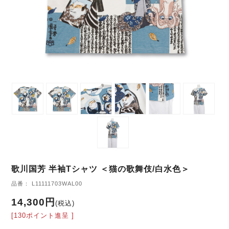
歌川国芳 半袖Tシャツ ＜猫の歌舞伎/白水色＞
品番： L11111703WAL00
14,300円
(税込)
[130ポイント進呈 ]