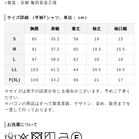
○製造：京都 亀田富染工場
サイズ詳細 （半袖Tシャツ、単位： cm）
胸囲
肩幅
着丈
袖丈
袖口幅
S
85
35.2
58
19
15
M
91
37.2
60
19.5
15.5
L
97
39.2
62
20
16
LL
103
41.2
64
20.5
16.5
F(3L)
109
43.2
66
21
17
※サイズは若干の誤差が生じる場合がございます。予めご了承く
ださい。
※パゴンの商品はすべて製造直販。デザイン、染め、販売までを
一貫して行っております。
お洗濯について