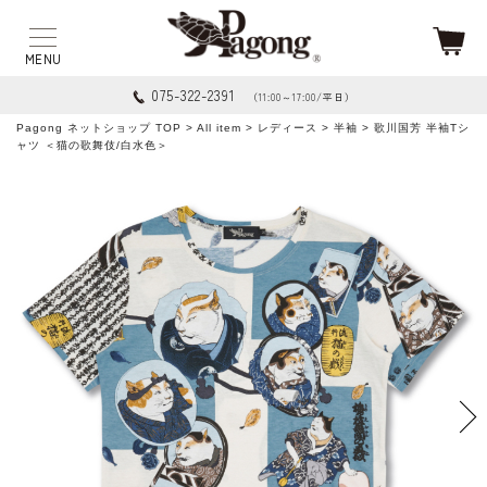
075-322-2391
（11:00～17:00/平日）
Pagong ネットショップ TOP
>
All item
>
レディース
>
半袖
> 歌川国芳 半袖Tシ
ャツ ＜猫の歌舞伎/白水色＞