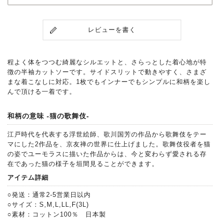
レビューを書く
程よく体をつつむ綺麗なシルエットと、さらっとした着心地が特
徴の半袖カットソーです。サイドスリットで動きやすく、さまざ
まな着こなしに対応。1枚でもインナーでもシンプルに和柄を楽し
んで頂ける一着です。
和柄の意味 -猫の歌舞伎-
江戸時代を代表する浮世絵師、歌川国芳の作品から歌舞伎をテー
マにした2作品を、京友禅の世界に仕上げました。歌舞伎役者を猫
の姿でユーモラスに描いた作品からは、今と変わらず愛される存
在であった猫の様子を垣間見ることができます。
アイテム詳細
○発送：通常2-5営業日以内
○サイズ：S,M,L,LL,F(3L)
○素材：コットン100％ 日本製