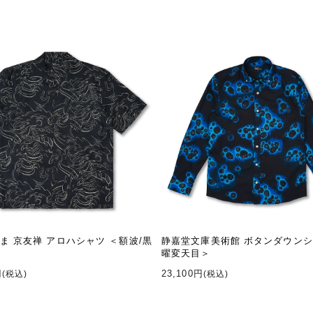
ま 京友禅 アロハシャツ ＜額波/黒
静嘉堂文庫美術館 ボタンダウンシ
曜変天目＞
円
23,100円
(税込)
(税込)