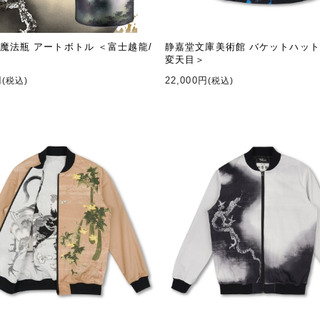
魔法瓶 アートボトル ＜富士越龍/
静嘉堂文庫美術館 バケットハット
変天目＞
円
22,000円
(税込)
(税込)