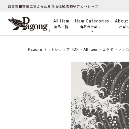
京都亀田富染工場から生まれる伝統着物柄アロハシャツ
All item
Item Categories
About
商品一覧
商品カテゴリー
パゴ
Pagong ネットショップ TOP
>
All item
>
コラボ
> メン