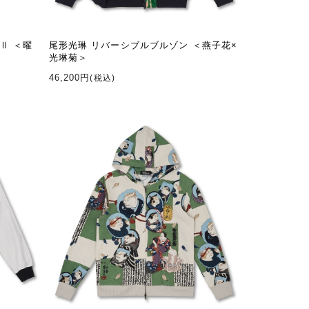
Ⅱ ＜曜
尾形光琳 リバーシブルブルゾン ＜燕子花×
光琳菊＞
46,200円
(税込)