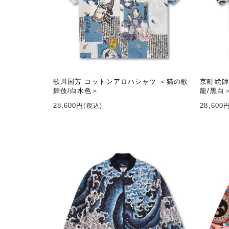
歌川国芳 コットンアロハシャツ ＜猫の歌
京町絵師
舞伎/白水色＞
龍/黒白
28,600円
28,600
(税込)