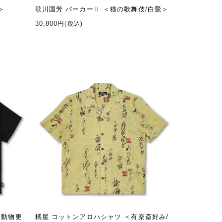
＞
歌川国芳 パーカーⅡ ＜猫の歌舞伎/白鶯＞
30,800円
(税込)
＜動物更
橘屋 コットンアロハシャツ ＜有楽斎好み/