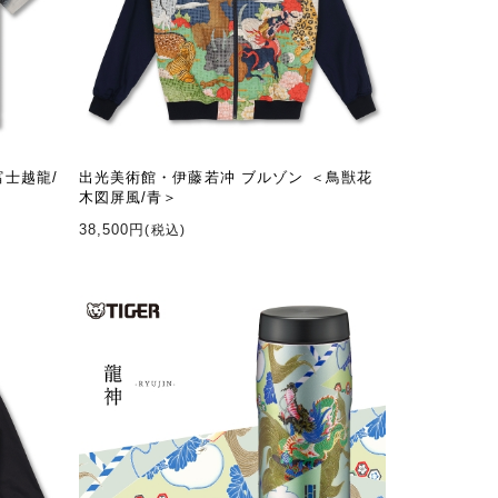
富士越龍/
出光美術館・伊藤若冲 ブルゾン ＜鳥獣花
木図屏風/青＞
38,500円
(税込)