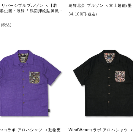
 リバーシブルブルゾン ＜【若
葛飾北斎 ブルゾン ＜富士越龍/墨
群虫図・淡緑 / 鶏図押絵貼屏風・
34,100円
(税込)
円
(税込)
Wearコラボ アロハシャツ ＜動物更
WindWearコラボ アロハシャツ 