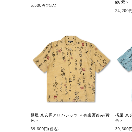
紗/紫＞
5,500円
(税込)
24,200
橘屋 京友禅アロハシャツ ＜有楽斎好み/黄
橘屋 京
色＞
色＞
39,600円
39,600
(税込)