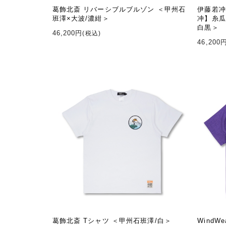
葛飾北斎 リバーシブルブルゾン ＜甲州石
伊藤若冲
班澤×大波/濃紺＞
冲】糸瓜
白黒＞
46,200円
(税込)
46,200
葛飾北斎 Tシャツ ＜甲州石班澤/白＞
Wind