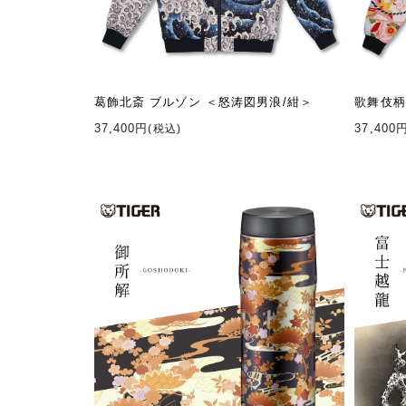
葛飾北斎 ブルゾン ＜怒涛図男浪/紺＞
歌舞伎柄
37,400円
37,400
(税込)