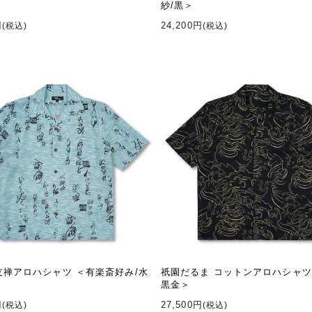
紗/黒＞
円
24,200円
(税込)
(税込)
友禅アロハシャツ ＜有楽斎好み/水
祇園だるま コットンアロハシャツ
黒金＞
円
27,500円
(税込)
(税込)