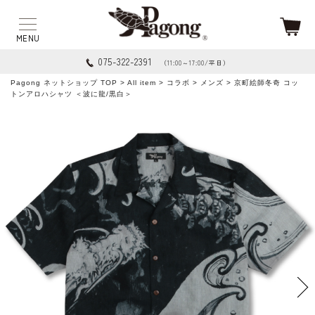
075-322-2391
（11:00～17:00/平日）
Pagong ネットショップ TOP
>
All item
>
コラボ
>
メンズ
> 京町絵師冬奇 コッ
トンアロハシャツ ＜波に龍/黒白＞