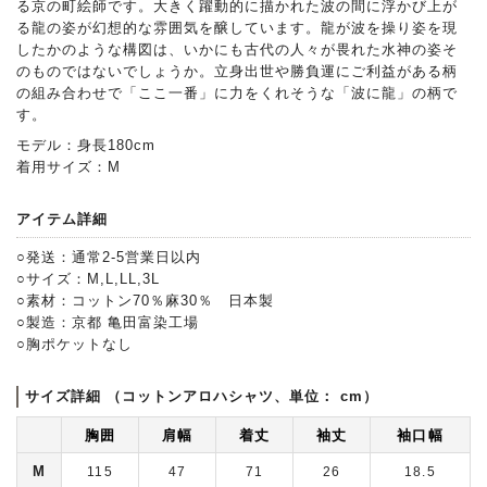
る京の町絵師です。大きく躍動的に描かれた波の間に浮かび上が
る龍の姿が幻想的な雰囲気を醸しています。龍が波を操り姿を現
したかのような構図は、いかにも古代の人々が畏れた水神の姿そ
のものではないでしょうか。立身出世や勝負運にご利益がある柄
の組み合わせで「ここ一番」に力をくれそうな「波に龍」の柄で
す。
モデル：身長180cm
着用サイズ：M
アイテム詳細
○発送：通常2-5営業日以内
○サイズ：M,L,LL,3L
○素材：コットン70％麻30％ 日本製
○製造：京都 亀田富染工場
○胸ポケットなし
サイズ詳細 （コットンアロハシャツ、単位： cm）
胸囲
肩幅
着丈
袖丈
袖口幅
M
115
47
71
26
18.5