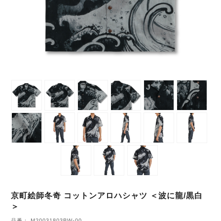
京町絵師冬奇 コットンアロハシャツ ＜波に龍/黒白
＞
品番： M20031803BW-00