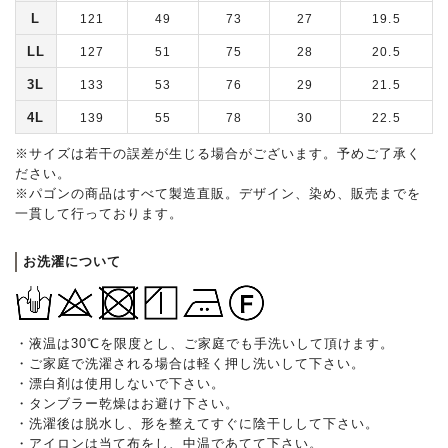
L
121
49
73
27
19.5
LL
127
51
75
28
20.5
3L
133
53
76
29
21.5
4L
139
55
78
30
22.5
※サイズは若干の誤差が生じる場合がございます。予めご了承く
ださい。
※パゴンの商品はすべて製造直販。デザイン、染め、販売までを
一貫して行っております。
お洗濯について
・液温は30℃を限度とし、ご家庭でも手洗いして頂けます。
・ご家庭で洗濯される場合は軽く押し洗いして下さい。
・漂白剤は使用しないで下さい。
・タンブラー乾燥はお避け下さい。
・洗濯後は脱水し、形を整えてすぐに陰干しして下さい。
・アイロンは当て布をし、中温であてて下さい。