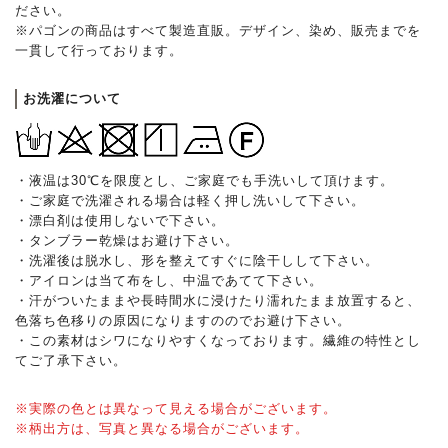
ださい。
※パゴンの商品はすべて製造直販。デザイン、染め、販売までを
一貫して行っております。
お洗濯について
・液温は30℃を限度とし、ご家庭でも手洗いして頂けます。
・ご家庭で洗濯される場合は軽く押し洗いして下さい。
・漂白剤は使用しないで下さい。
・タンブラー乾燥はお避け下さい。
・洗濯後は脱水し、形を整えてすぐに陰干しして下さい。
・アイロンは当て布をし、中温であてて下さい。
・汗がついたままや長時間水に浸けたり濡れたまま放置すると、
色落ち色移りの原因になりますののでお避け下さい。
・この素材はシワになりやすくなっております。繊維の特性とし
てご了承下さい。
※実際の色とは異なって見える場合がございます。
※柄出方は、写真と異なる場合がございます。