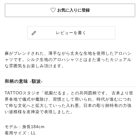
お気に入りに登録
レビューを書く
麻がブレンドされた、薄手ながら丈夫な生地を使用したアロハシ
ャツです。シルク生地のアロハシャツとはまた違ったカジュアル
な雰囲気をお楽しみ頂けます。
和柄の意味 -額波-
TATTOOスタジオ「祇園だるま」との共同図柄です。 古来より世
界各地で儀式や魔除け、習慣として用いられ、時代が進むにつれ
て粋な文化へと拡大していった入れ墨。日本の彫り師特有の力強
い波模様を友禅染で表現しました。
モデル：身長184cm
着用サイズ：LL