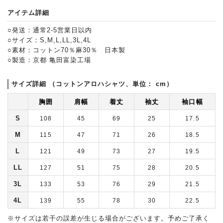
アイテム詳細
○発送：通常2-5営業日以内
○サイズ：S,M,L,LL,3L,4L
○素材：コットン70％麻30％ 日本製
○製造：京都 亀田富染工場
サイズ詳細 （コットンアロハシャツ、単位： cm）
胸囲
肩幅
着丈
袖丈
袖口幅
S
108
45
69
25
17.5
M
115
47
71
26
18.5
L
121
49
73
27
19.5
LL
127
51
75
28
20.5
3L
133
53
76
29
21.5
4L
139
55
78
30
22.5
※サイズは若干の誤差が生じる場合がございます。予めご了承く