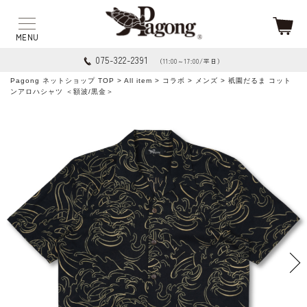
075-322-2391
（11:00～17:00/平日）
Pagong ネットショップ TOP
>
All item
>
コラボ
>
メンズ
> 祇園だるま コット
ンアロハシャツ ＜額波/黒金＞