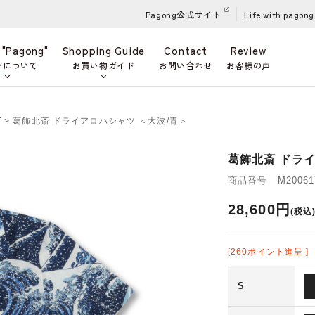
Pagong公式サイト
Life with pagong
 "Pagong"
Shopping Guide
Contact
Review
ンについて
お買い物ガイド
お問い合わせ
お客様の声
ズ
> 葛飾北斎 ドライアロハシャツ ＜大波/青＞
葛飾北斎 ドライ
商品番号 M200617
28,600円
(税込
[260ポイント進呈 ]
S