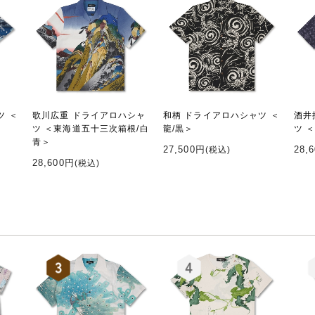
ツ ＜
歌川広重 ドライアロハシャ
和柄 ドライアロハシャツ ＜
酒井
ツ ＜東海道五十三次箱根/白
龍/黒＞
ツ 
青＞
27,500円
28,
(税込)
28,600円
(税込)