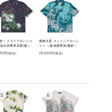
抱一 ドライアロハシャ
葛飾北斎 コットンアロハシ
＜流水四季草花図/紫＞
ャツ ＜怒涛図男浪/濃碧＞
600円
28,600円
(税込)
(税込)