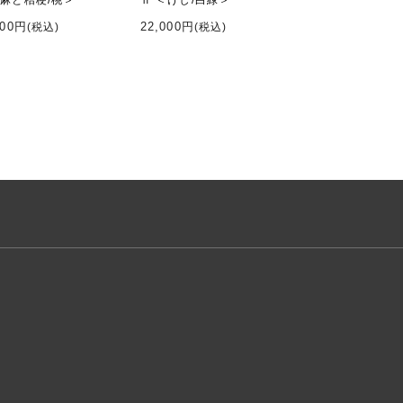
＜麻と桔梗/桃＞
Ⅱ ＜けし/白緑＞
000円
22,000円
(税込)
(税込)