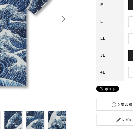
M
L
LL
3L
4L