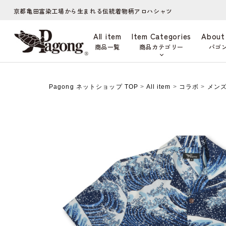
京都亀田富染工場から生まれる伝統着物柄アロハシャツ
All item
Item Categories
About
商品一覧
商品カテゴリー
パゴ
Pagong ネットショップ TOP
>
All item
>
コラボ
>
メン