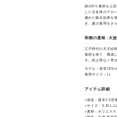
綿100％素材を上
した京友禅のアロ
優れた吸水効果を
き、夏の着用をさ
和柄の意味 -大波
江戸時代の天才絵
着想を得て、構成
す。絶え間なく寄
モデル：身長183c
着用サイズ：LL
アイテム詳細
○発送：通常2-5営
○サイズ：S,M,L,LL
○素材：ポリエステ