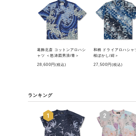
葛飾北斎 コットンアロハシ
和柄 ドライアロハシャ
ャツ ＜怒涛図男浪/青＞
桜ぼかし/紺＞
28,600円
27,500円
(税込)
(税込)
ランキング