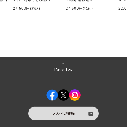
根/白
＜竹に花尽くし/濃赤＞
大輪菊/橙赤紫＞
Ⅱ 
27,500円
27,500円
22,
(税込)
(税込)
Page Top
メルマガ登録