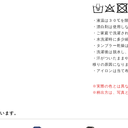
・液温は３０℃を
・漂白剤は使用し
・ご家庭で洗濯さ
・水洗濯時に多少
・タンブラー乾燥
・洗濯後は脱水し
・汗がついたまま
移りの原因になり
・アイロンは当て
※実際の色とは異
※柄出方は、写真
ています。