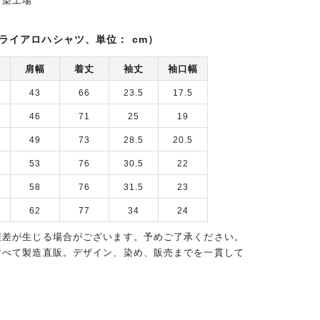
富染工場
ライアロハシャツ、単位： cm）
肩幅
着丈
袖丈
袖口幅
43
66
23.5
17.5
46
71
25
19
49
73
28.5
20.5
53
76
30.5
22
58
76
31.5
23
62
77
34
24
誤差が生じる場合がございます。予めご了承ください。
すべて製造直販。デザイン、染め、販売までを一貫して