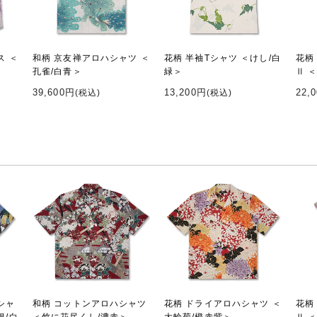
ス ＜
和柄 京友禅アロハシャツ ＜
花柄 半袖Tシャツ ＜けし/白
花柄
孔雀/白青＞
緑＞
Ⅱ 
39,600円
13,200円
22,
(税込)
(税込)
シャ
和柄 コットンアロハシャツ
花柄 ドライアロハシャツ ＜
花柄