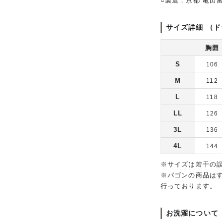
○製造：京都 亀田
サイズ詳細 （ド
胸囲
S
106
M
112
L
118
LL
126
3L
136
4L
144
※サイズは若干の
※パゴンの商品は
行っております。
お洗濯について