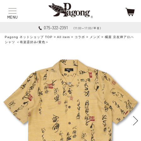
075-322-2391
（11:00～17:00/平日）
Pagong ネットショップ TOP
>
All item
>
コラボ
>
メンズ
> 橘屋 京友禅アロハ
シャツ ＜有楽斎好み/黄色＞