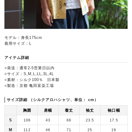
モデル：身長175cm
着用サイズ：L
アイテム詳細
○発送：通常2-5営業日以内
○サイズ：S,M,L,LL,3L,4L
○素材：シルク100％ 日本製
○製造：京都 亀田富染工場
サイズ詳細 （シルクアロハシャツ、単位： cm）
胸囲
肩幅
着丈
袖丈
袖口幅
S
106
43
66
23.5
17.5
M
112
46
71
25
19