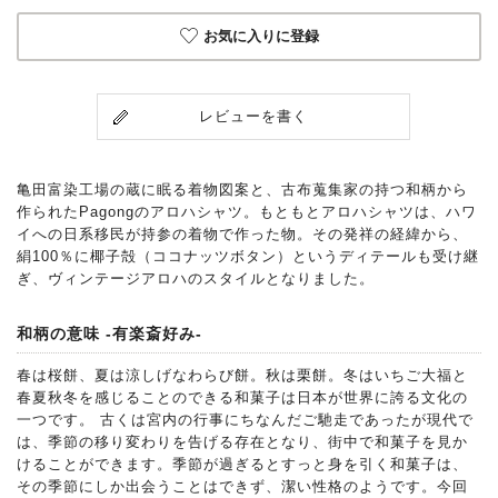
お気に入りに登録
レビューを書く
亀田富染工場の蔵に眠る着物図案と、古布蒐集家の持つ和柄から
作られたPagongのアロハシャツ。もともとアロハシャツは、ハワ
イへの日系移民が持参の着物で作った物。その発祥の経緯から、
絹100％に椰子殻（ココナッツボタン）というディテールも受け継
ぎ、ヴィンテージアロハのスタイルとなりました。
和柄の意味 -有楽斎好み-
春は桜餅、夏は涼しげなわらび餅。秋は栗餅。冬はいちご大福と
春夏秋冬を感じることのできる和菓子は日本が世界に誇る文化の
一つです。 古くは宮内の行事にちなんだご馳走であったが現代で
は、季節の移り変わりを告げる存在となり、街中で和菓子を見か
けることができます。季節が過ぎるとすっと身を引く和菓子は、
その季節にしか出会うことはできず、潔い性格のようです。今回