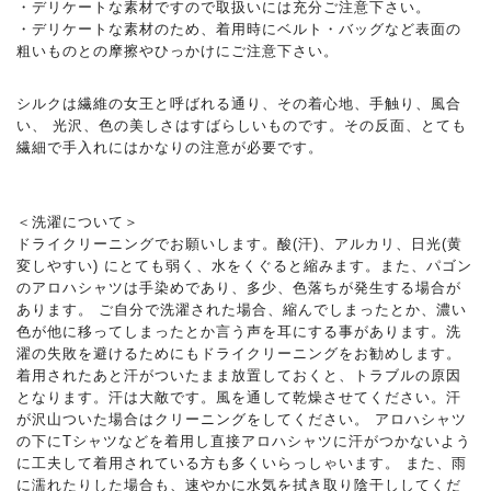
・デリケートな素材ですので取扱いには充分ご注意下さい。
・デリケートな素材のため、着用時にベルト・バッグなど表面の
粗いものとの摩擦やひっかけにご注意下さい。
シルクは繊維の女王と呼ばれる通り、その着心地、手触り、風合
い、 光沢、色の美しさはすばらしいものです。その反面、とても
繊細で手入れにはかなりの注意が必要です。
＜洗濯について＞
ドライクリーニングでお願いします。酸(汗)、アルカリ、日光(黄
変しやすい) にとても弱く、水をくぐると縮みます。また、パゴン
のアロハシャツは手染めであり、多少、色落ちが発生する場合が
あります。 ご自分で洗濯された場合、縮んでしまったとか、濃い
色が他に移ってしまったとか言う声を耳にする事があります。洗
濯の失敗を避けるためにもドライクリーニングをお勧めします。
着用されたあと汗がついたまま放置しておくと、トラブルの原因
となります。汗は大敵です。風を通して乾燥させてください。汗
が沢山ついた場合はクリーニングをしてください。 アロハシャツ
の下にTシャツなどを着用し直接アロハシャツに汗がつかないよう
に工夫して着用されている方も多くいらっしゃいます。 また、雨
に濡れたりした場合も、速やかに水気を拭き取り陰干ししてくだ