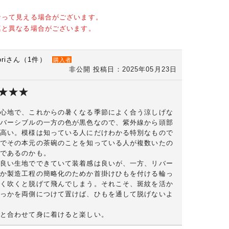
なって見える場合がございます。
真と異なる場合がございます。
moriさん（1件）
購入者
非公開
投稿日：2025年05月23日
心地で、これからの暑くなる季節によく合う涼しげな
バーシブルの一方の色が黒色なので、紫外線から頭部
高い。模様は知っている人にだけわかる特別なもので
でその本元の茶碗のことを知っている人が複数いたの
であるのかも。
良い生地でできていて装着感は良いが、一方、リバー
か製造工程の簡略化のためか首掛けひもを付ける輪っ
く吹くと脱げて飛んでしまう。それこそ、斑紋を活か
っかを両側につけて置けば、ひもを通して脱げないよ
と合わせて身に着けると楽しい。