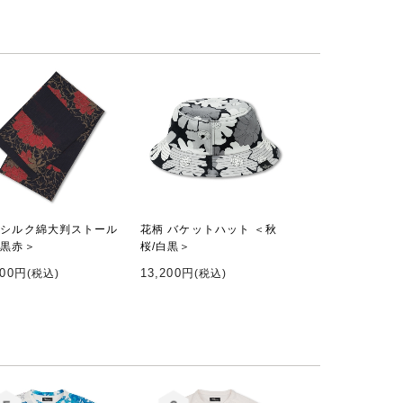
 シルク綿大判ストール
花柄 バケットハット ＜秋
/黒赤＞
桜/白黒＞
200円
13,200円
(税込)
(税込)