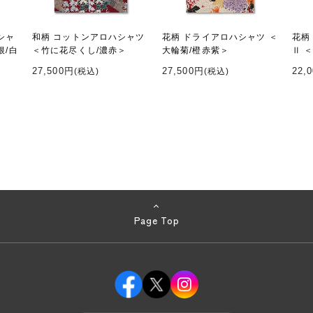
シャ
和柄 コットンアロハシャツ
花柄 ドライアロハシャツ ＜
花柄
根/白
＜竹に花尽くし/濃赤＞
大輪菊/橙赤紫＞
Ⅱ 
27,500円
27,500円
22,
(税込)
(税込)
Page Top