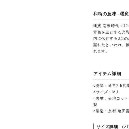
和柄の意味 -曜変
建窯 南宋時代（1
青色を主とする光
内に伝存する3点の
賜れたといわれ、
れます。
アイテム詳細
○発送：通常2-5営
○サイズ：M,L
○素材：表地コット
製
○製造：京都 亀田
サイズ詳細 （バ