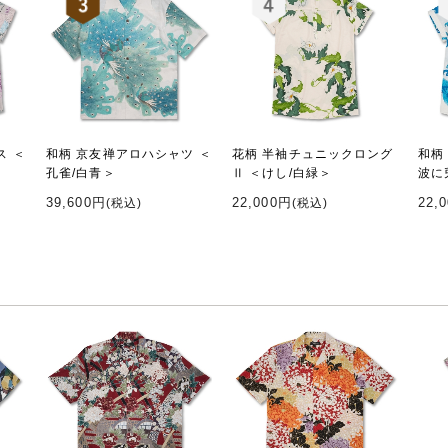
ス ＜
和柄 京友禅アロハシャツ ＜
花柄 半袖チュニックロング
和柄
孔雀/白青＞
Ⅱ ＜けし/白緑＞
波に
39,600円
22,000円
22,
(税込)
(税込)