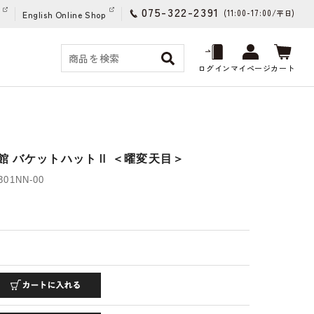
075-322-2391
(11:00-17:00/
)
平日
English Online Shop
ログイン
マイページ
カート
館 バケットハットⅡ ＜曜変天目＞
01NN-00
)