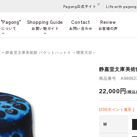
Pagong公式サイト
Life with pagong
 "Pagong"
Shopping Guide
Contact
Review
ンについて
お買い物ガイド
お問い合わせ
お客様の声
ズ
> 静嘉堂文庫美術館 バケットハットⅡ ＜曜変天目＞
静嘉堂文庫美術
商品番号 A980623
22,000円
(税込
[200ポイント進呈 ]
M