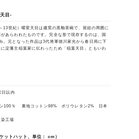
天目-
2～13世紀）曜変天目は建窯の黒釉茶碗で、斑紋の周囲に
彩があらわれたものです。完全な形で現存するのは、国
み。元となった作品は3代将軍徳川家光から春日局に下
後に淀藩主稲葉家に伝わったため「稲葉天目」ともいわ
業日以内
ン100％ 裏地コットン98% ポリウレタン2% 日本
富染工場
ケットハット、単位： cm）