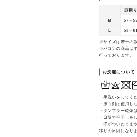
頭周
M
57～5
L
59～6
※サイズは若干の
※パゴンの商品は
行っております。
お洗濯について
・手洗いをしてく
・漂白剤は使用し
・タンブラー乾燥
・日蔭で平干しを
・汗がついたまま
移りの原因になり