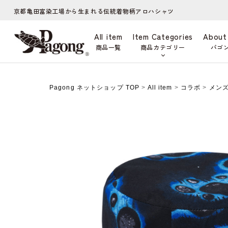
京都亀田富染工場から生まれる伝統着物柄アロハシャツ
All item
Item Categories
About
商品一覧
商品カテゴリー
パゴ
Pagong ネットショップ TOP
>
All item
>
コラボ
>
メン