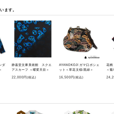
ています。
ンダ
静嘉堂文庫美術館 スクエ
AYANOKOJI ガマ口ポシェ
花柄
＞
アスカーフ ＜曜変天目＞
ット＜草花文様/黒緑＞
＜菊
22,000円
16,500円
24,
(税込)
(税込)