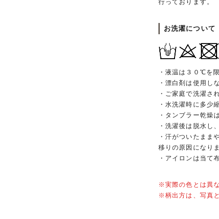
行っております。
お洗濯について
・液温は３０℃を
・漂白剤は使用し
・ご家庭で洗濯さ
・水洗濯時に多少
・タンブラー乾燥
・洗濯後は脱水し
・汗がついたまま
移りの原因になり
・アイロンは当て
※実際の色とは異
※柄出方は、写真