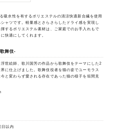
回る吸水性を有するポリエステルの清涼快適新合繊を使用
ハシャツです。軽量感とさらさらしたドライ感を実現し
発揮するポリエステル素材は、ご家庭でのお手入れもで
らに快適にしてくれます。
歌舞伎-
る浮世絵師、歌川国芳の作品から歌舞伎をテーマにした2
世界に仕上げました。歌舞伎役者を猫の姿でユーモラス
は今と変わらず愛される存在であった猫の様子を垣間見
。
m
業日以内