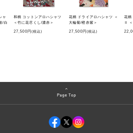
シャ
和柄 コットンアロハシャツ
花柄 ドライアロハシャツ ＜
花柄
根/白
＜竹に花尽くし/濃赤＞
大輪菊/橙赤紫＞
Ⅱ 
27,500円
27,500円
22,
(税込)
(税込)
Page Top