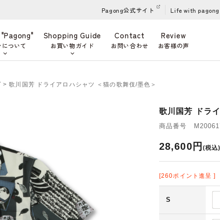
Pagong公式サイト
Life with pagong
 "Pagong"
Shopping Guide
Contact
Review
ンについて
お買い物ガイド
お問い合わせ
お客様の声
ズ
> 歌川国芳 ドライアロハシャツ ＜猫の歌舞伎/墨色＞
歌川国芳 ドラ
商品番号 M200617
28,600円
(税込
[260ポイント進呈 ]
S