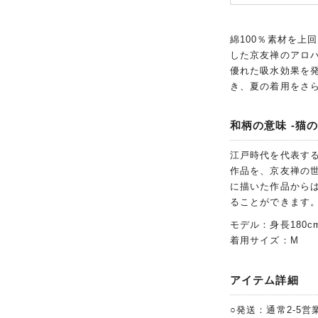
綿100％素材を上
した京友禅のアロ
優れた吸水効果を
き、夏の着用をさ
和柄の意味 -猫の
江戸時代を代表す
作品を、京友禅の
に描いた作品から
ることができます
モデル：身長180c
着用サイズ：M
アイテム詳細
○発送：通常2-5営