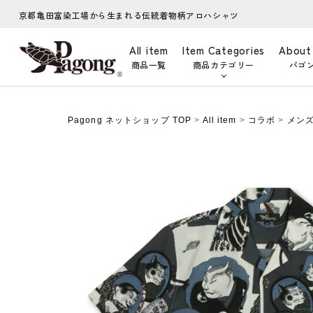
京都亀田富染工場から生まれる伝統着物柄アロハシャツ
All item
Item Categories
About
商品一覧
商品カテゴリー
パゴ
Pagong ネットショップ TOP
>
All item
>
コラボ
>
メン