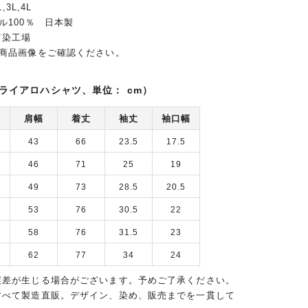
,3L,4L
ル100％ 日本製
富染工場
は商品画像をご確認ください。
ライアロハシャツ、単位： cm）
肩幅
着丈
袖丈
袖口幅
43
66
23.5
17.5
46
71
25
19
49
73
28.5
20.5
53
76
30.5
22
58
76
31.5
23
62
77
34
24
誤差が生じる場合がございます。予めご了承ください。
すべて製造直販。デザイン、染め、販売までを一貫して