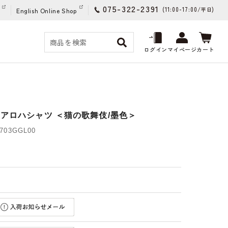
075-322-2391
(11:00-17:00/
)
平日
English Online Shop
ログイン
マイページ
カート
イアロハシャツ ＜猫の歌舞伎/墨色＞
03GGL00
)