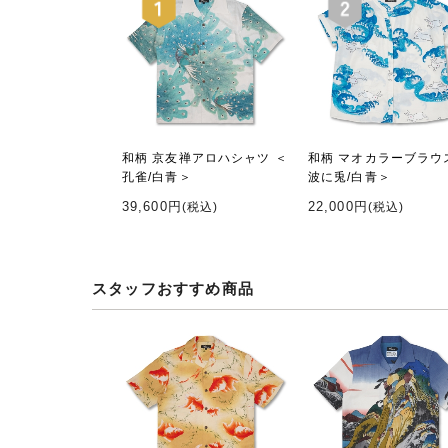
和柄 京友禅アロハシャツ ＜
和柄 マオカラーブラウ
孔雀/白青＞
波に兎/白青＞
39,600円
22,000円
(税込)
(税込)
スタッフおすすめ商品