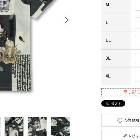
M
L
LL
3L
4L
申し訳