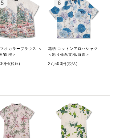
 マオカラーブラウス ＜
花柄 コットンアロハシャツ
画/白桃＞
＜彩り菊蔦文様/白青＞
000円
27,500円
(税込)
(税込)