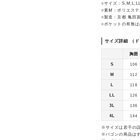
○サイズ：S,M,L,LL
○素材：ポリエステ
○製造：京都 亀田
○ポケットの有無
サイズ詳細 （ド
胸囲
S
106
M
112
L
118
LL
126
3L
136
4L
144
※サイズは若干の
※パゴンの商品は