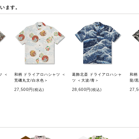
ています。
ツ ＜
和柄 ドライアロハシャツ ＜
葛飾北斎 ドライアロハシャ
和柄
荒磯丸文/白水色＞
ツ ＜大波/青＞
龍/
27,500円
28,600円
27,
(税込)
(税込)