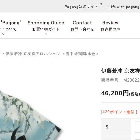
Pagong公式サイト
Life with pagong
 "Pagong"
Shopping Guide
Contact
Review
ンについて
お買い物ガイド
お問い合わせ
お客様の声
ズ
> 伊藤若冲 京友禅アロハシャツ ＜雪中雄鶏図/水色＞
伊藤若冲 京友
商品番号 M200221
46,200円
(税込
[420ポイント進呈 ]
S