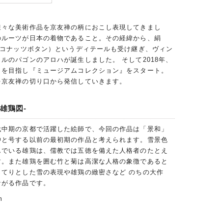
様々な美術作品を京友禅の柄におこし表現してきまし
のルーツが日本の着物であること。その経緯から、絹
ココナッツボタン）というディテールも受け継ぎ、ヴィン
ルのパゴンのアロハが誕生しました。 そして2018年、
ィを目指し『ミュージアムコレクション』をスタート。
を京友禅の切り口から発信していきます。
雄鶏図-
代中期の京都で活躍した絵師で、今回の作品は「景和」
冲と号する以前の最初期の作品と考えられます。雪景色
んでいる雄鶏は、儒教では五徳を備えた人格者のたとえ
す。また雄鶏を囲む竹と菊は高潔な人格の象徴であると
ってりとした雪の表現や雄鶏の緻密さなど のちの大作
ながる作品です。
m