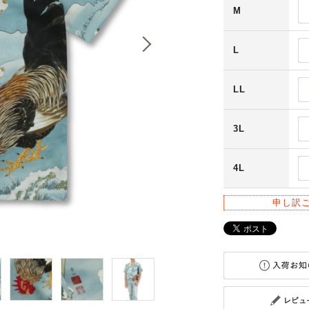
M
L
LL
3L
4L
申し訳