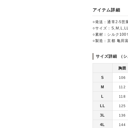
アイテム詳細
○発送：通常2-5営
○サイズ：S,M,L,LL
○素材：シルク10
○製造：京都 亀田
サイズ詳細 （シ
胸囲
S
106
M
112
L
118
LL
125
3L
136
4L
144