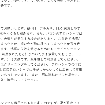
すばらしいものです。その反面、とても繊細で手入れに
必要です。
でお願いします。酸(汗)、アルカリ、日光(黄変しやす
、水をくぐると縮みます。また、パゴンのアロハシャツは
少、色落ちが発生する場合があります。 ご自分で洗濯さ
しまったとか、濃い色が他に移ってしまったとか言う声
ります。洗濯の失敗を避けるためにもドライクリーニン
。 着用されたあと汗がついたまま放置しておくと、トラ
ます。汗は大敵です。風を通して乾燥させてください。
合はクリーニングをしてください。 アロハシャツの下に
用し直接アロハシャツに汗がつかないように工夫して着用
くいらっしゃいます。 また、雨に濡れたりした場合も、
き取り陰干ししてください。
ハシャツを着用される方も多いのですが、夏が終わって