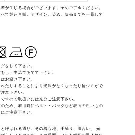
誤差が生じる場合がございます。予めご了承ください。
すべて製造直販。デザイン、染め、販売までを一貫して
ングをして下さい。
布をし、中温であてて下さい。
ンはお避け下さい。
濡れたりすることにより光沢がなくなったり輪ジミがで
ご注意下さい。
材ですので取扱いには充分ご注意下さい。
材のため、着用時にベルト・バッグなど表面の粗いもの
けにご注意下さい。
王と呼ばれる通り、その着心地、手触り、風合い、 光