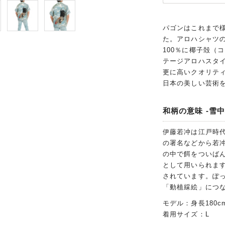
パゴンはこれまで
た。アロハシャツ
100％に椰子殻（
テージアロハスタイ
更に高いクオリテ
日本の美しい芸術
和柄の意味 -雪中
伊藤若冲は江戸時
の署名などから若
の中で餌をついば
として用いられま
されています。ぽ
「動植綵絵」につ
モデル：身長180c
着用サイズ：L