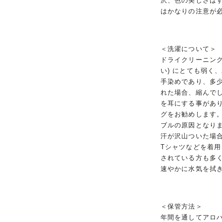
沢、色の美しさは
はかなりの注意が
＜洗濯について＞
ドライクリーニング
い) にとても弱く
手染めであり、多
れた場合、縮んで
を耳にする事があ
グをお勧めします
ブルの原因となり
汗が沢山ついた場
Tシャツなどを着
されている方も多
速やかに水気を拭
＜保管方法＞
年間を通してアロ