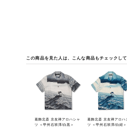
この商品を見た人は、こんな商品もチェックし
葛飾北斎 京友禅アロハシャ
葛飾北斎 京友禅アロハ
ツ ＜甲州石班澤/白黒＞
ツ ＜甲州石班澤/白紺＞