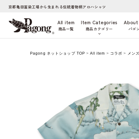
京都亀田富染工場から生まれる伝統着物柄アロハシャツ
All item
Item Categories
About
商品一覧
商品カテゴリー
パゴ
Pagong ネットショップ TOP
>
All item
>
コラボ
>
メン