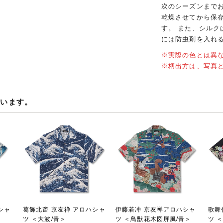
次のシーズンまで
乾燥させてから保
す。 また、シル
には防虫剤を入れ
※実際の色とは異
※柄出方は、写真
ています。
シャ
葛飾北斎 京友禅 アロハシャ
伊藤若冲 京友禅アロハシャ
歌舞
ツ ＜大波/青＞
ツ ＜鳥獣花木図屏風/青＞
ツ 