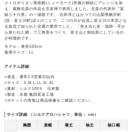
メトロポリタン美術館(ニューヨーク)所蔵の錦絵にアレンジを加
え、葛飾北斎の作品を京友禅で表現しました。北斎の代表作『冨
嶽三十六景』の一場面です。 石班澤とはかつての山梨県鰍沢町
(現・富士川町)辺りのことで、二つの川が合流し富士川の本流とな
る急流で知られた交通の要所でした。 「突き出た岩・漁師・手か
ら放たれた網」で三角形をつくり、富士山と相似形にしているの
が特徴的です。
モデル：身長183cm
着用サイズ：LL
アイテム詳細
○発送：通常2-5営業日以内
○サイズ：S,M,L,LL,3L,4L
○素材：シルク100％ 日本製
○製造：京都 亀田富染工場
○ポケットの有無は商品画像をご確認ください。
サイズ詳細 （シルクアロハシャツ、単位： cm）
胸囲
肩幅
着丈
袖丈
袖口幅