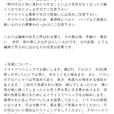
・雨や汗など水に濡れたりすることにより光沢がなくなったり輪
ジミができたりしますのでご注意下さい。
・デリケートな素材ですので取扱いには充分ご注意下さい。
・デリケートな素材のため、着用時にベルト・バッグなど表面の
粗いものとの摩擦やひっかけにご注意下さい。
シルクは繊維の女王と呼ばれる通り、その着心地、手触り、風合
い、 光沢、色の美しさはすばらしいものです。その反面、とても
繊細で手入れにはかなりの注意が必要です。
＜洗濯について＞
ドライクリーニングでお願いします。酸(汗)、アルカリ、日光(黄
変しやすい) にとても弱く、水をくぐると縮みます。また、パゴン
のアロハシャツは手染めであり、多少、色落ちが発生する場合が
あります。 ご自分で洗濯された場合、縮んでしまったとか、濃い
色が他に移ってしまったとか言う声を耳にする事があります。洗
濯の失敗を避けるためにもドライクリーニングをお勧めします。
着用されたあと汗がついたまま放置しておくと、トラブルの原因
となります。汗は大敵です。風を通して乾燥させてください。汗
が沢山ついた場合はクリーニングをしてください。 アロハシャツ