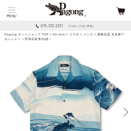
075-322-2391
（11:00～17:00/平日）
Pagong ネットショップ TOP
>
All item
>
コラボ
>
メンズ
> 葛飾北斎 京友禅ア
ロハシャツ ＜甲州石班澤/白紺＞