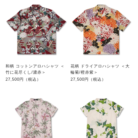
和柄 コットンアロハシャツ ＜
花柄 ドライアロハシャツ ＜大
竹に花尽くし/濃赤＞
輪菊/橙赤紫＞
27,500円（税込）
27,500円（税込）