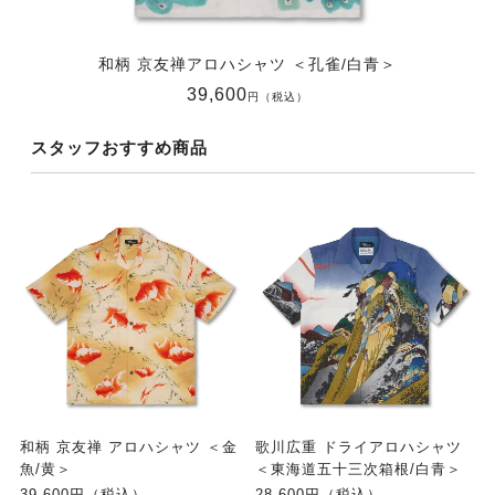
和柄 京友禅アロハシャツ ＜孔雀/白青＞
39,600
円（税込）
スタッフおすすめ商品
和柄 京友禅 アロハシャツ ＜金
歌川広重 ドライアロハシャツ
魚/黄＞
＜東海道五十三次箱根/白青＞