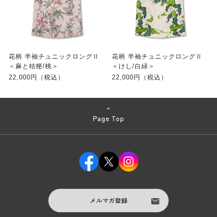
花柄 半袖チュニックロングⅡ
花柄 半袖チュニックロングⅡ
＜麻と桔梗/桃＞
＜けし/白緑＞
22,000円（税込）
22,000円（税込）
Page Top
メルマガ登録