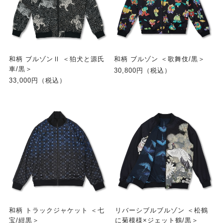
和柄 ブルゾンⅡ ＜狛犬と源氏
和柄 ブルゾン ＜歌舞伎/黒＞
車/黒＞
30,800円（税込）
33,000円（税込）
和柄 トラックジャケット ＜七
リバーシブルブルゾン ＜松鶴
宝/紺黒＞
に菊模様×ジェット鶴/黒＞