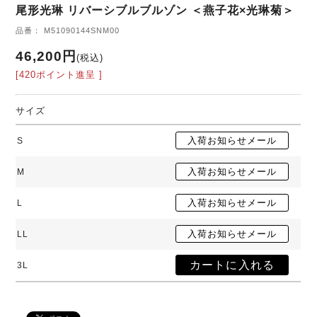
尾形光琳 リバーシブルブルゾン ＜燕子花×光琳菊＞
品番： M51090144SNM00
46,200円
(税込)
[420ポイント進呈 ]
サイズ
S
M
L
LL
3L