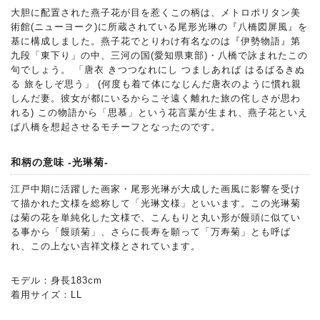
大胆に配置された燕子花が目を惹くこの柄は、メトロポリタン美
術館(ニューヨーク)に所蔵されている尾形光琳の『八橋図屏風』を
基に構成しました。燕子花でとりわけ有名なのは『伊勢物語』第
九段「東下り」の中、三河の国(愛知県東部)・八橋で詠まれたこの
句でしょう。 「唐衣 きつつなれにし つましあれば はるばるきぬ
る 旅をしぞ思う」 (何度も着て体になじんだ唐衣のように慣れ親
しんだ妻。彼女が都にいるからこそ遠く離れた旅の侘しさが思わ
れる) この物語から「思慕」という花言葉が生まれ、燕子花といえ
ば八橋を想起させるモチーフとなったのです。
和柄の意味 -光琳菊-
江戸中期に活躍した画家・尾形光琳が大成した画風に影響を受け
て描かれた文様を総称して「光琳文様」といいます。この光琳菊
は菊の花を単純化した文様で、こんもりと丸い形が饅頭に似てい
る事から「饅頭菊」、さらに長寿を願って「万寿菊」とも呼ば
れ、この上ない吉祥文様とされています。
モデル：身長183cm
着用サイズ：LL