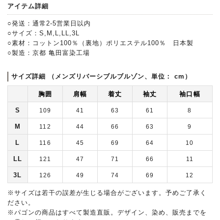
アイテム詳細
○発送：通常2-5営業日以内
○サイズ：S,M,L,LL,3L
○素材：コットン100％（裏地）ポリエステル100％ 日本製
○製造：京都 亀田富染工場
サイズ詳細 （メンズリバーシブルブルゾン、単位： cm）
胸囲
肩幅
着丈
袖丈
袖口幅
S
109
41
63
61
8
M
112
44
66
63
9
L
116
45
69
64
10
LL
121
47
71
66
11
3L
126
49
74
69
12
※サイズは若干の誤差が生じる場合がございます。予めご了承く
ださい。
※パゴンの商品はすべて製造直販。デザイン、染め、販売までを