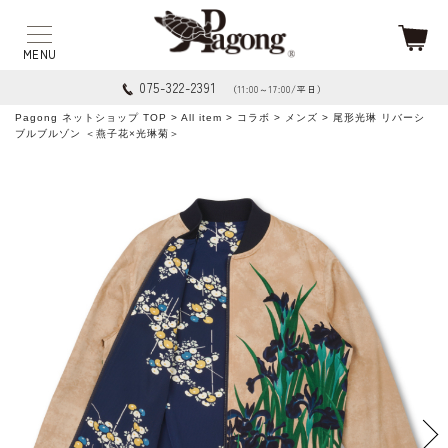
075-322-2391
（11:00～17:00/平日）
Pagong ネットショップ TOP
>
All item
>
コラボ
>
メンズ
> 尾形光琳 リバーシ
ブルブルゾン ＜燕子花×光琳菊＞