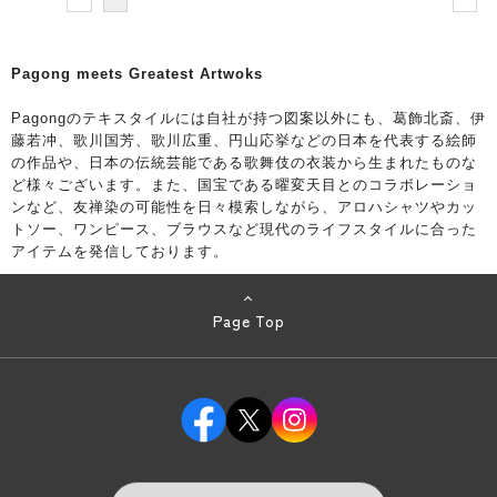
Pagong meets Greatest Artwoks
Pagongのテキスタイルには自社が持つ図案以外にも、葛飾北斎、伊
藤若冲、歌川国芳、歌川広重、円山応挙などの日本を代表する絵師
の作品や、日本の伝統芸能である歌舞伎の衣装から生まれたものな
ど様々ございます。また、国宝である曜変天目とのコラボレーショ
ンなど、友禅染の可能性を日々模索しながら、アロハシャツやカッ
トソー、ワンピース、ブラウスなど現代のライフスタイルに合った
アイテムを発信しております。
Page Top