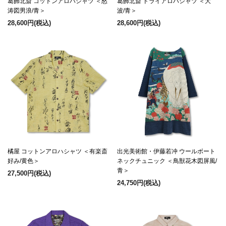
葛飾北斎 コットンアロハシャツ ＜怒
葛飾北斎 ドライアロハシャツ ＜大
涛図男浪/青＞
波/青＞
28,600円
(税込)
28,600円
(税込)
橘屋 コットンアロハシャツ ＜有楽斎
出光美術館・伊藤若冲 ウールボート
好み/黄色＞
ネックチュニック ＜鳥獣花木図屏風/
青＞
27,500円
(税込)
24,750円
(税込)