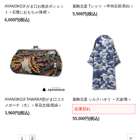
AYANOKOJI がま口お散歩ポシェッ
葛飾北斎 Tシャツ ＜甲州石班澤/白＞
ト＜石畳におもちゃ/朱橙＞
5,500円
(税込)
6,600円
(税込)
AYANOKOJI TAWARA型がま口コス
葛飾北斎 シルクハオリ ＜大波/青＞
メポーチ（大）＜草花文様/黒緑＞
在庫切れ
3,960円
(税込)
55,000円
(税込)
>
1
2