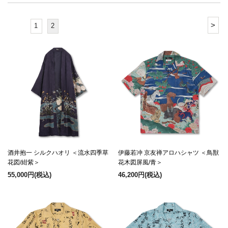
>
1
2
酒井抱一 シルクハオリ ＜流水四季草
伊藤若冲 京友禅アロハシャツ ＜鳥獣
花図/紺紫＞
花木図屏風/青＞
55,000円
(税込)
46,200円
(税込)