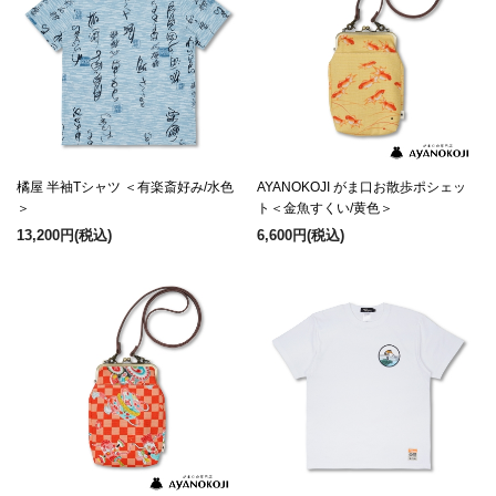
橘屋 半袖Tシャツ ＜有楽斎好み/水色
AYANOKOJI がま口お散歩ポシェッ
＞
ト＜金魚すくい/黄色＞
13,200円
(税込)
6,600円
(税込)