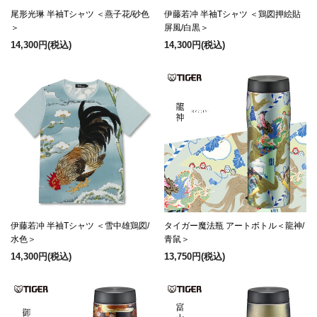
尾形光琳 半袖Tシャツ ＜燕子花/砂色
伊藤若冲 半袖Tシャツ ＜鶏図押絵貼
＞
屏風/白黒＞
14,300円
(税込)
14,300円
(税込)
伊藤若冲 半袖Tシャツ ＜雪中雄鶏図/
タイガー魔法瓶 アートボトル＜龍神/
水色＞
青鼠＞
14,300円
(税込)
13,750円
(税込)