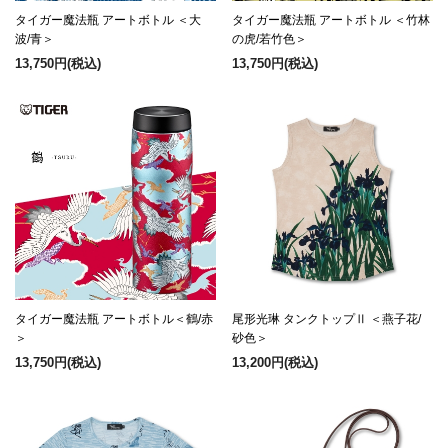
タイガー魔法瓶 アートボトル ＜大
タイガー魔法瓶 アートボトル ＜竹林
波/青＞
の虎/若竹色＞
13,750円
(税込)
13,750円
(税込)
タイガー魔法瓶 アートボトル＜鶴/赤
尾形光琳 タンクトップⅡ ＜燕子花/
＞
砂色＞
13,750円
(税込)
13,200円
(税込)