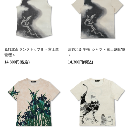
葛飾北斎 タンクトップⅡ ＜富士越
葛飾北斎 半袖Tシャツ ＜富士越龍/墨
龍/墨＞
＞
14,300円
(税込)
14,300円
(税込)