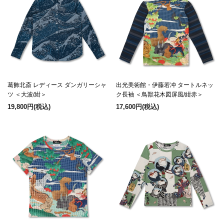
葛飾北斎 レディース ダンガリーシャ
出光美術館・伊藤若冲 タートルネッ
ツ ＜大波/紺＞
ク長袖 ＜鳥獣花木図屏風/紺赤＞
19,800円
(税込)
17,600円
(税込)