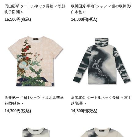
円山応挙 タートルネック長袖 ＜朝顔
歌川国芳 半袖Tシャツ ＜猫の歌舞伎/
狗子図/紺＞
白水色＞
16,500円
(税込)
14,300円
(税込)
酒井抱一 半袖Tシャツ ＜流水四季草
葛飾北斎 タートルネック長袖 ＜富士
花図/砂色＞
越龍/墨＞
14,300円
(税込)
14,300円
(税込)