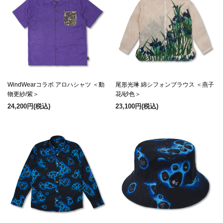
WindWearコラボ アロハシャツ ＜動
尾形光琳 綿シフォンブラウス ＜燕子
物更紗/紫＞
花/砂色＞
24,200円
(税込)
23,100円
(税込)