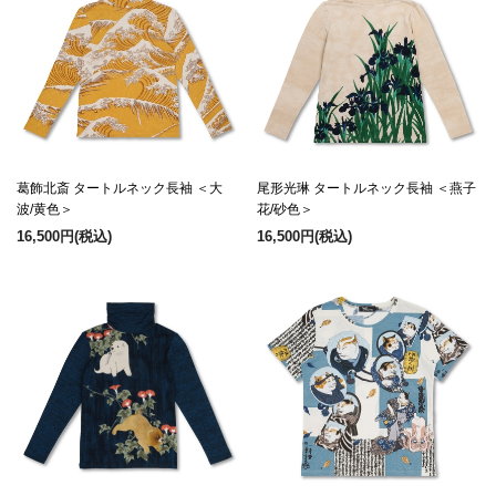
葛飾北斎 タートルネック長袖 ＜大
尾形光琳 タートルネック長袖 ＜燕子
波/黄色＞
花/砂色＞
16,500円
(税込)
16,500円
(税込)