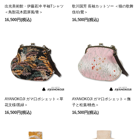
出光美術館・伊藤若冲 半袖Tシャツ
歌川国芳 長袖カットソー ＜猫の歌舞
＜鳥獣花木図屏風/青＞
伎/白鶯＞
16,500円
(税込)
16,500円
(税込)
AYANOKOJI ガマ口ポシェット＜草
AYANOKOJI ガマ口ポシェット＜撫
花文様/黒緑＞
子と松葉/桃色＞
16,500円
(税込)
16,500円
(税込)