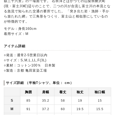
嶽三十六景』の一場面です。 石班澤とはかつての山梨県鰍沢町
(現・富士川町)辺りのことで、二つの川が合流し富士川の本流とな
る急流で知られた交通の要所でした。 「突き出た岩・漁師・手か
ら放たれた網」で三角形をつくり、富士山と相似形にしているの
が特徴的です。
モデル：身長160cm
着用サイズ：M
アイテム詳細
○発送：通常2-5営業日以内
○サイズ：S,M,L,LL,F(3L)
○素材：コットン100％ 日本製
○製造：京都 亀田富染工場
サイズ詳細 （半袖Tシャツ、単位： cm）
胸囲
肩幅
着丈
袖丈
袖口幅
S
85
35.2
58
19
15
M
91
37.2
60
19.5
15.5