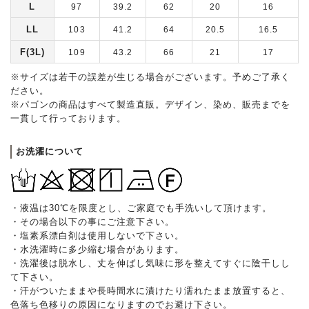
L
97
39.2
62
20
16
LL
103
41.2
64
20.5
16.5
F(3L)
109
43.2
66
21
17
※サイズは若干の誤差が生じる場合がございます。予めご了承く
ださい。
※パゴンの商品はすべて製造直販。デザイン、染め、販売までを
一貫して行っております。
お洗濯について
・液温は30℃を限度とし、ご家庭でも手洗いして頂けます。
・その場合以下の事にご注意下さい。
・塩素系漂白剤は使用しないで下さい。
・水洗濯時に多少縮む場合があります。
・洗濯後は脱水し、丈を伸ばし気味に形を整えてすぐに陰干しし
て下さい。
・汗がついたままや長時間水に漬けたり濡れたまま放置すると、
色落ち色移りの原因になりますのでお避け下さい。