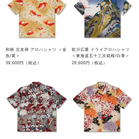
和柄 京友禅 アロハシャツ ＜金
歌川広重 ドライアロハシャツ
魚/黄＞
＜東海道五十三次箱根/白青＞
39,600円（税込）
28,600円（税込）