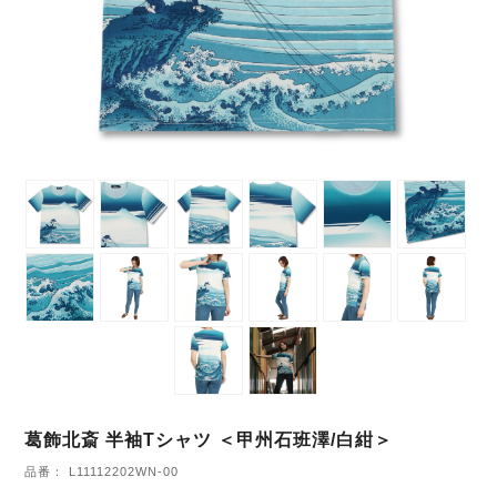
葛飾北斎 半袖Tシャツ ＜甲州石班澤/白紺＞
品番： L11112202WN-00