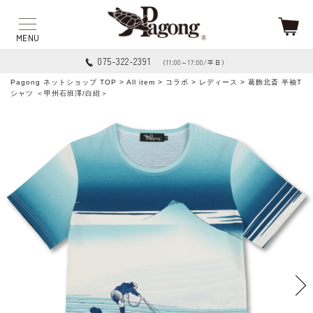
075-322-2391
（11:00～17:00/平日）
Pagong ネットショップ TOP
>
All item
>
コラボ
>
レディース
> 葛飾北斎 半袖T
シャツ ＜甲州石班澤/白紺＞