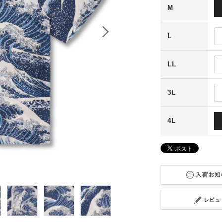
M
L
LL
3L
4L