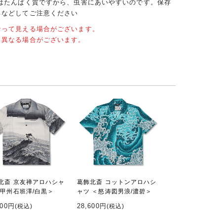
クはたんぱく質ですから、虫害にあいやすいのです。保存
るなどしてご注意ください
なって見える場合がございます。
と異なる場合がございます。
北斎 京友禅アロハシャ
葛飾北斎 コットンアロハシ
＜甲州石班澤/白黒＞
ャツ ＜怒涛図男浪/濃碧＞
600円
28,600円
(税込)
(税込)