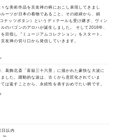
様々な美術作品を京友禅の柄におこし表現してきまし
のルーツが日本の着物であること。その経緯から、絹
ココナッツボタン）というディテールも受け継ぎ、ヴィン
ルのパゴンのアロハが誕生しました。 そして2018年、
ィを目指し『ミュージアムコレクション』をスタート。
を京友禅の切り口から発信していきます。
-
師、葛飾北斎「富嶽三十六景」に描かれた豪快な大波に
しました。躍動的な波は、古くから意匠化されていま
せては返すことから、永続性を表すおめでたい柄です。
m
業日以内