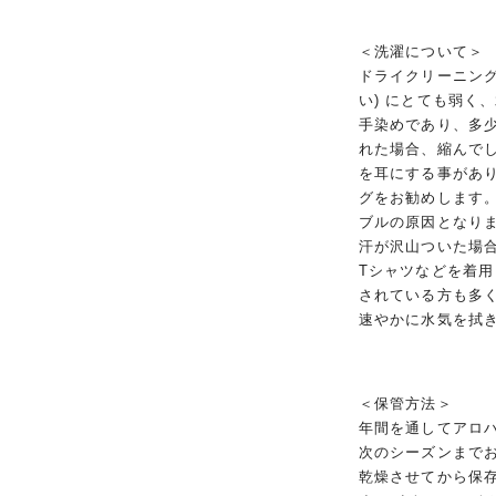
＜洗濯について＞
ドライクリーニング
い) にとても弱く
手染めであり、多
れた場合、縮んで
を耳にする事があ
グをお勧めします
ブルの原因となり
汗が沢山ついた場
Tシャツなどを着
されている方も多
速やかに水気を拭
＜保管方法＞
年間を通してアロ
次のシーズンまで
乾燥させてから保