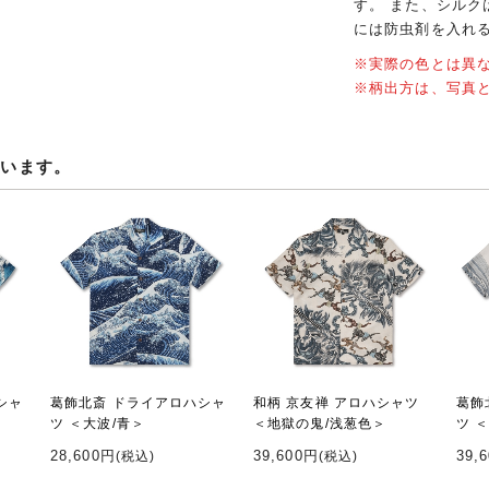
す。 また、シル
には防虫剤を入れ
※実際の色とは異
※柄出方は、写真
ています。
シャ
葛飾北斎 ドライアロハシャ
和柄 京友禅 アロハシャツ
葛飾
ツ ＜大波/青＞
＜地獄の鬼/浅葱色＞
ツ 
28,600円
39,600円
39,
(税込)
(税込)