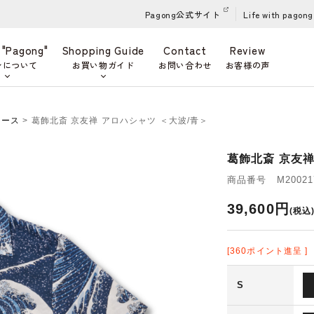
Pagong公式サイト
Life with pagong
 "Pagong"
Shopping Guide
Contact
Review
ンについて
お買い物ガイド
お問い合わせ
お客様の声
ィース
> 葛飾北斎 京友禅 アロハシャツ ＜大波/青＞
葛飾北斎 京友禅
商品番号 M200217
39,600円
(税込
[360ポイント進呈 ]
S