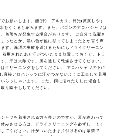
でお願いします。酸(汗)、アルカリ、日光(黄変しやす
、水をくぐると縮みます。また、パゴンのアロハシャツは
少、色落ちが発生する場合があります。 ご自分で洗濯さ
しまったとか、濃い色が他に移ってしまったとか言う声
ります。洗濯の失敗を避けるためにもドライクリーニン
。 着用されたあと汗がついたまま放置しておくと、トラ
ます。汗は大敵です。風を通して乾燥させてください。
合はクリーニングをしてください。 アロハシャツの下に
用し直接アロハシャツに汗がつかないように工夫して着用
くいらっしゃいます。 また、雨に濡れたりした場合も、
き取り陰干ししてください。
ハシャツを着用される方も多いのですが、夏が終わって
お休みさせる方は、ドライクリーニングを必ずし、よく
存してください。汗がついたまま片付けるのは厳禁で