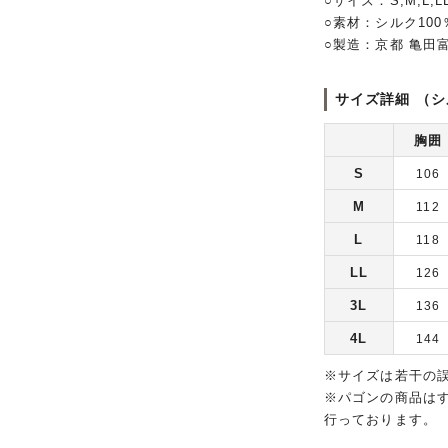
○サイズ：S,M,L,LL
○素材：シルク10
○製造：京都 亀田
サイズ詳細 （シ
胸囲
S
106
M
112
L
118
LL
126
3L
136
4L
144
※サイズは若干の
※パゴンの商品は
行っております。