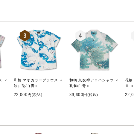
ス ＜
和柄 マオカラーブラウス ＜
和柄 京友禅アロハシャツ ＜
花柄
波に兎/白青＞
孔雀/白青＞
Ⅱ 
22,000円
39,600円
22,
(税込)
(税込)