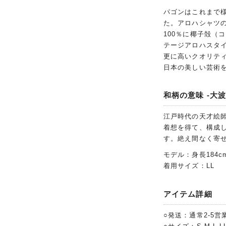
パゴンはこれまで
た。アロハシャツ
100％に椰子殻（
テージアロハスタイ
更に高いクオリテ
日本の美しい芸術
和柄の意味 -大波
江戸時代の天才絵
着想を得て、構成
す。絶え間なく寄
モデル：身長184c
着用サイズ：LL
アイテム詳細
○発送：通常2-5営