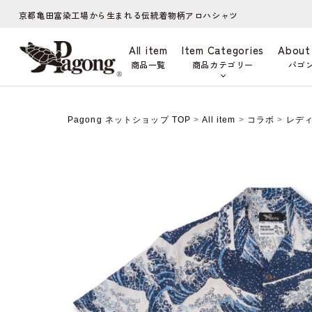
京都亀田富染工場から生まれる伝統着物柄アロハシャツ
All item
Item Categories
About
商品一覧
商品カテゴリー
パゴ
Pagong ネットショップ TOP
>
All item
>
コラボ
>
レデ