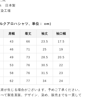
,3L
0％ 日本製
富染工場
ルクアロハシャツ、単位： cm）
肩幅
着丈
袖丈
袖口幅
43
66
23.5
17.5
46
71
25
19
49
73
28.5
20.5
53
76
30.5
22
58
76
31.5
23
62
77
34
24
誤差が生じる場合がございます。予めご了承ください。
すべて製造直販。デザイン、染め、販売までを一貫して