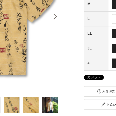
M
L
LL
3L
4L