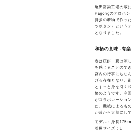
亀田富染工場の蔵
Pagongのアロ
持参の着物で作った
ツボタン）という
となりました。
和柄の意味 -有楽
春は桜餅、夏は涼
を感じることので
宮内の行事にちな
げる存在となり、
とすっと身を引く
格のようです。今回
がコラボレーショ
た。機械によるも
が昔から大切にし
モデル：身長175c
着用サイズ：L