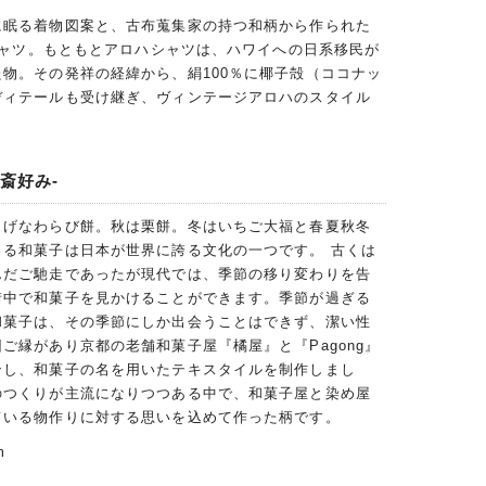
に眠る着物図案と、古布蒐集家の持つ和柄から作られた
ハシャツ。もともとアロハシャツは、ハワイへの日系移民が
物。その発祥の経緯から、絹100％に椰子殻（ココナッ
ディテールも受け継ぎ、ヴィンテージアロハのスタイル
斎好み-
しげなわらび餅。秋は栗餅。冬はいちご大福と春夏秋冬
きる和菓子は日本が世界に誇る文化の一つです。 古くは
んだご馳走であったが現代では、季節の移り変わりを告
街中で和菓子を見かけることができます。季節が過ぎる
和菓子は、その季節にしか出会うことはできず、潔い性
ご縁があり京都の老舗和菓子屋『橘屋』と『Pagong』
ンし、和菓子の名を用いたテキスタイルを制作しまし
のつくりが主流になりつつある中で、和菓子屋と染め屋
ている物作りに対する思いを込めて作った柄です。
m