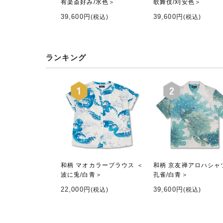
有楽斎好み/水色＞
歌舞伎/刈安色＞
39,600円
39,600円
(税込)
(税込)
ランキング
和柄 マオカラーブラウス ＜
和柄 京友禅アロハシャ
波に兎/白青＞
孔雀/白青＞
22,000円
39,600円
(税込)
(税込)