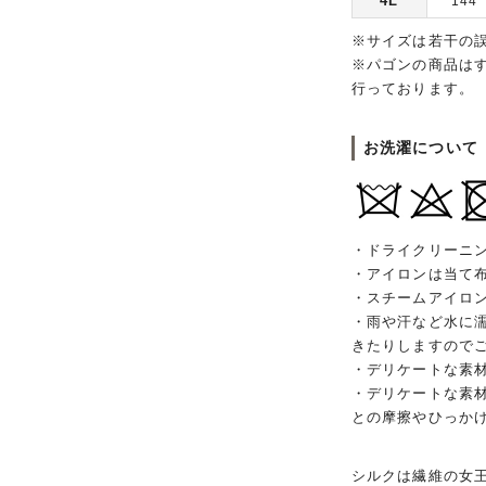
4L
144
※サイズは若干の
※パゴンの商品は
行っております。
お洗濯について
・ドライクリーニ
・アイロンは当て
・スチームアイロ
・雨や汗など水に
きたりしますので
・デリケートな素
・デリケートな素
との摩擦やひっか
シルクは繊維の女