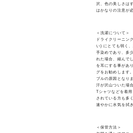
沢、色の美しさは
はかなりの注意が
＜洗濯について＞
ドライクリーニング
い) にとても弱く
手染めであり、多
れた場合、縮んで
を耳にする事があ
グをお勧めします
ブルの原因となり
汗が沢山ついた場
Tシャツなどを着
されている方も多
速やかに水気を拭
＜保管方法＞