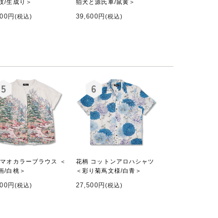
伎/生成り＞
狛犬と源氏車/鼠黄＞
600円
39,600円
(税込)
(税込)
 マオカラーブラウス ＜
花柄 コットンアロハシャツ
画/白桃＞
＜彩り菊蔦文様/白青＞
000円
27,500円
(税込)
(税込)