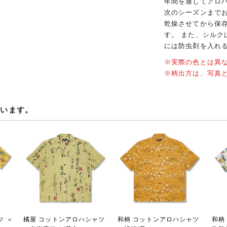
年間を通してアロ
次のシーズンまで
乾燥させてから保
す。 また、シル
には防虫剤を入れ
※実際の色とは異
※柄出方は、写真
ています。
ツ ＜
橘屋 コットンアロハシャツ
和柄 コットンアロハシャツ
和柄