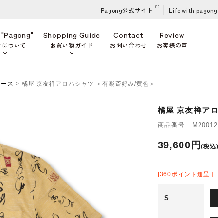
Pagong公式サイト
Life with pagong
 "Pagong"
Shopping Guide
Contact
Review
ンについて
お買い物ガイド
お問い合わせ
お客様の声
ィース
> 橘屋 京友禅アロハシャツ ＜有楽斎好み/黄色＞
橘屋 京友禅ア
商品番号 M200124
39,600円
(税込
[360ポイント進呈 ]
S