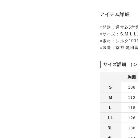
アイテム詳細
○発送：通常2-5営
○サイズ：S,M,L,LL
○素材：シルク10
○製造：京都 亀田
サイズ詳細 （シ
胸囲
S
106
M
112
L
118
LL
126
3L
136