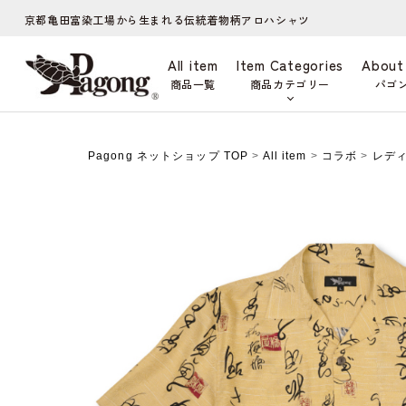
京都亀田富染工場から生まれる伝統着物柄アロハシャツ
All item
Item Categories
About
商品一覧
商品カテゴリー
パゴ
Pagong ネットショップ TOP
>
All item
>
コラボ
>
レデ