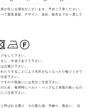
62
77
34
24
誤差が生じる場合がございます。予めご了承ください。
すべて製造直販。デザイン、染め、販売までを一貫して
ングをして下さい。
布をし、中温であてて下さい。
ンはお避け下さい。
濡れたりすることにより光沢がなくなったり輪ジミがで
ご注意下さい。
材ですので取扱いには充分ご注意下さい。
材のため、着用時にベルト・バッグなど表面の粗いもの
けにご注意下さい。
王と呼ばれる通り、その着心地、手触り、風合い、 光