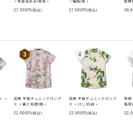
＜有楽斎好み/黄色＞
＜蝙蝠/黄＞
歌舞
27,500円
27,500円
39,
(税込)
(税込)
ツ ＜
花柄 半袖チュニックロング
花柄 半袖チュニックロング
和柄
Ⅱ ＜麻と桔梗/桃＞
Ⅱ ＜けし/白緑＞
風景
22,000円
22,000円
22,
(税込)
(税込)