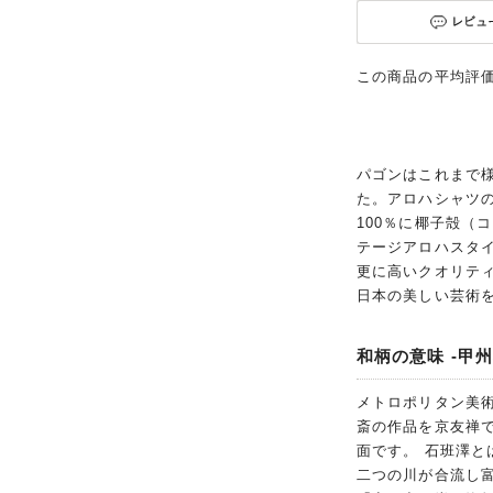
この商品の平均評
パゴンはこれまで
た。アロハシャツ
100％に椰子殻（
テージアロハスタイ
更に高いクオリテ
日本の美しい芸術
和柄の意味 -甲州
メトロポリタン美術
斎の作品を京友禅
面です。 石班澤と
二つの川が合流し