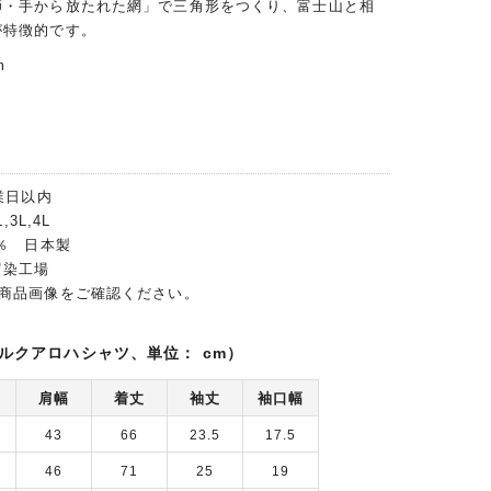
師・手から放たれた網」で三角形をつくり、富士山と相
が特徴的です。
m
業日以内
,3L,4L
0％ 日本製
富染工場
は商品画像をご確認ください。
ルクアロハシャツ、単位： cm）
肩幅
着丈
袖丈
袖口幅
43
66
23.5
17.5
46
71
25
19