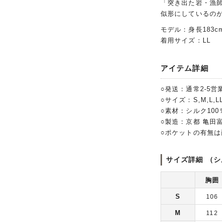
「突き出た岩・漁
似形にしているの
モデル：身長183c
着用サイズ：LL
アイテム詳細
○発送：通常2-5営
○サイズ：S,M,L,LL
○素材：シルク10
○製造：京都 亀田
○ポケットの有無
サイズ詳細 （シ
胸囲
S
106
M
112