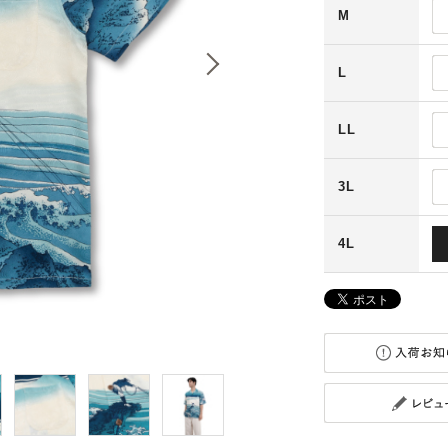
M
L
LL
3L
4L