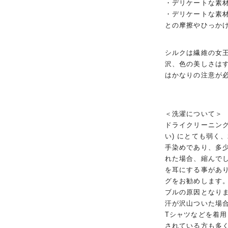
・デリケートな素
・デリケートな素
との摩擦やひっか
シルクは繊維の女
沢、色の美しさは
はかなりの注意が
＜洗濯について＞
ドライクリーニング
い) にとても弱く
手染めであり、多
れた場合、縮んで
を耳にする事があ
グをお勧めします
ブルの原因となり
汗が沢山ついた場
Tシャツなどを着
されている方も多