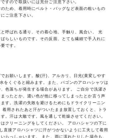
材ですので取扱いには充分ご注意下さい。
材のため、着用時にベルト・バッグなど表面の粗いもの
けにご注意下さい。
王と呼ばれる通り、その着心地、手触り、風合い、 光
すばらしいものです。その反面、とても繊細で手入れに
必要です。
でお願いします。酸(汗)、アルカリ、日光(黄変しやす
、水をくぐると縮みます。また、パゴンのアロハシャツは
少、色落ちが発生する場合があります。 ご自分で洗濯さ
しまったとか、濃い色が他に移ってしまったとか言う声
ります。洗濯の失敗を避けるためにもドライクリーニン
。 着用されたあと汗がついたまま放置しておくと、トラ
ます。汗は大敵です。風を通して乾燥させてください。
合はクリーニングをしてください。 アロハシャツの下に
用し直接アロハシャツに汗がつかないように工夫して着用
くいらっしゃいます。 また、雨に濡れたりした場合も、