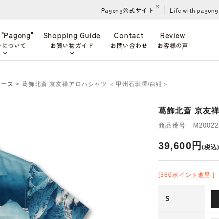
Pagong公式サイト
Life with pagong
 "Pagong"
Shopping Guide
Contact
Review
ンについて
お買い物ガイド
お問い合わせ
お客様の声
ィース
> 葛飾北斎 京友禅アロハシャツ ＜甲州石班澤/白紺＞
葛飾北斎 京友
商品番号 M200222
39,600円
(税込
[360ポイント進呈 ]
S