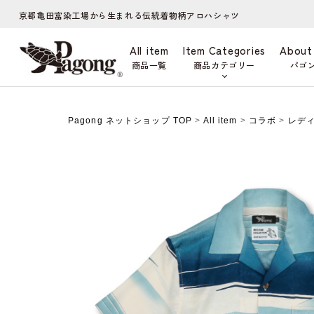
京都亀田富染工場から生まれる伝統着物柄アロハシャツ
All item
Item Categories
About
商品一覧
商品カテゴリー
パゴ
Pagong ネットショップ TOP
>
All item
>
コラボ
>
レデ