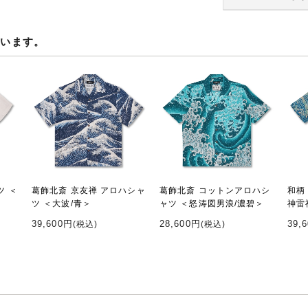
ています。
ツ ＜
葛飾北斎 京友禅 アロハシャ
葛飾北斎 コットンアロハシ
和柄
ツ ＜大波/青＞
ャツ ＜怒涛図男浪/濃碧＞
神雷
39,600円
28,600円
39,
(税込)
(税込)