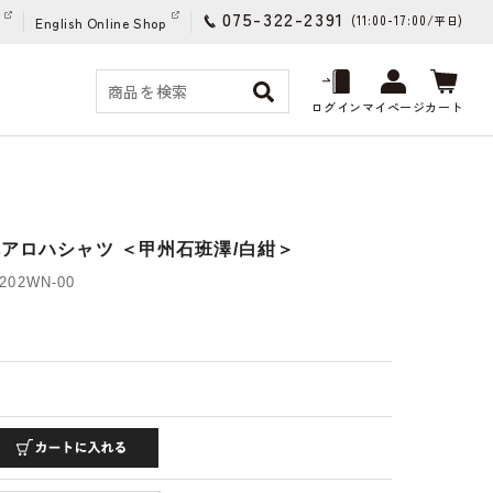
075-322-2391
(11:00-17:00/
)
平日
English Online Shop
ログイン
マイページ
カート
禅アロハシャツ ＜甲州石班澤/白紺＞
02WN-00
)