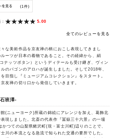
(1件)
価：
5.00
全てのレビューを見る
様々な美術作品を京友禅の柄におこし表現してきまし
のルーツが日本の着物であること。その経緯から、絹
ココナッツボタン）というディテールも受け継ぎ、ヴィン
ルのパゴンのアロハが誕生しました。そして2018年、
ィを目指し『ミュージアムコレクション』をスタート。
を京友禅の切り口から発信していきます。
石班澤-
館(ニューヨーク)所蔵の錦絵にアレンジを加え、葛飾北
で表現しました。北斎の代表作『冨嶽三十六景』の一場
はかつての山梨県鰍沢町(現・富士川町)辺りのことで、
富士川の本流となる急流で知られた交通の要所でした。