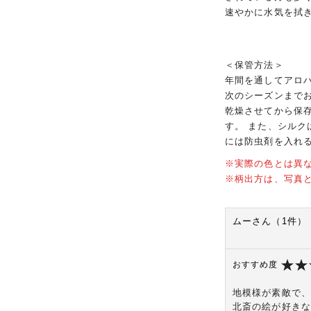
速やかに水気を拭
＜保管方法＞
年間を通してアロ
次のシーズンまで
乾燥させてから保
す。 また、シル
には防虫剤を入れ
※実際の色とは異
※柄出方は、写真
ムーさん（1件）
おすすめ度
地模様が素敵で、
北斎の絵が好きな