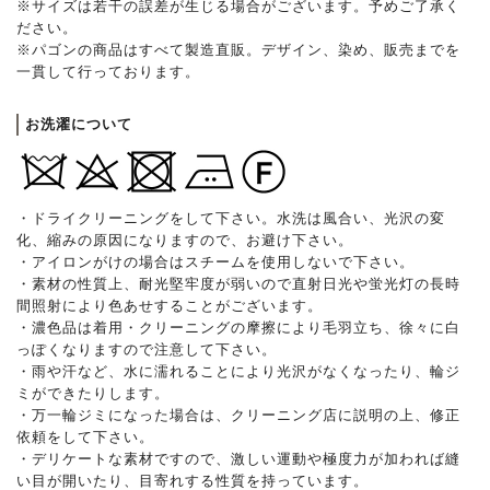
※サイズは若干の誤差が生じる場合がございます。予めご了承く
ださい。
※パゴンの商品はすべて製造直販。デザイン、染め、販売までを
一貫して行っております。
お洗濯について
・ドライクリーニングをして下さい。水洗は風合い、光沢の変
化、縮みの原因になりますので、お避け下さい。
・アイロンがけの場合はスチームを使用しないで下さい。
・素材の性質上、耐光堅牢度が弱いので直射日光や蛍光灯の長時
間照射により色あせすることがございます。
・濃色品は着用・クリーニングの摩擦により毛羽立ち、徐々に白
っぽくなりますので注意して下さい。
・雨や汗など、水に濡れることにより光沢がなくなったり、輪ジ
ミができたりします。
・万一輪ジミになった場合は、クリーニング店に説明の上、修正
依頼をして下さい。
・デリケートな素材ですので、激しい運動や極度力が加われば縫
い目が開いたり、目寄れする性質を持っています。