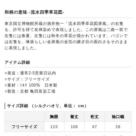
和柄の意味 -流水四季草花図-
東京国立博物館所蔵の酒井抱一「流水四季草花図屏風」の右隻
を、許可を得て友禅染めで表現しました。この屏風は二曲一双で
右隻には春夏、左隻には秋冬の草花が描かれています。パゴンで
は右隻を、琳派らしい金屏風の金箔の継ぎ目の面白さをそのまま
に表現しました。
アイテム詳細
○発送：通常2-5営業日以内
○サイズ：フリーサイズ
○素材：ｼﾙｸ 100％ 日本製
○製造：京都 亀田富染工場
サイズ詳細 （シルクハオリ、単位： cm）
胸囲
着丈
裄丈
袖口幅
フリーサイズ
120
108
67
28