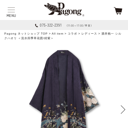
075-322-2391
（11:00～17:00/平日）
Pagong ネットショップ TOP
>
All item
>
コラボ
>
レディース
> 酒井抱一 シル
クハオリ ＜流水四季草花図/紺紫＞