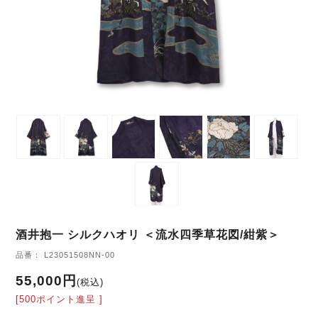
酒井抱一 シルクハオリ ＜流水四季草花図/紺紫＞
品番： L23051508NN-00
55,000円
(税込)
[500ポイント進呈 ]