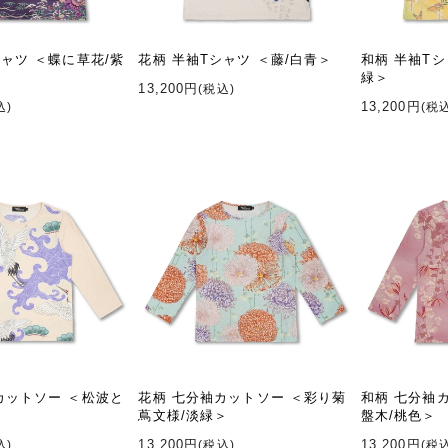
シャツ ＜蝶に草花/紫
花柄 半袖Tシャツ ＜藤/白青＞
和柄 半袖Tシ
緑＞
13,200円
(税込)
13,200円
込)
(税
カットソー ＜松波と
花柄 七分袖カットソー ＜彩り菊
和柄 七分袖
蔦文様/淡緑＞
盤木/桃色＞
13,200円
13,200円
込)
(税込)
(税