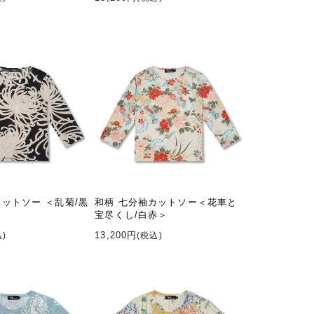
カットソー ＜乱菊/黒
和柄 七分袖カットソー＜花車と
宝尽くし/白赤＞
13,200円
込)
(税込)