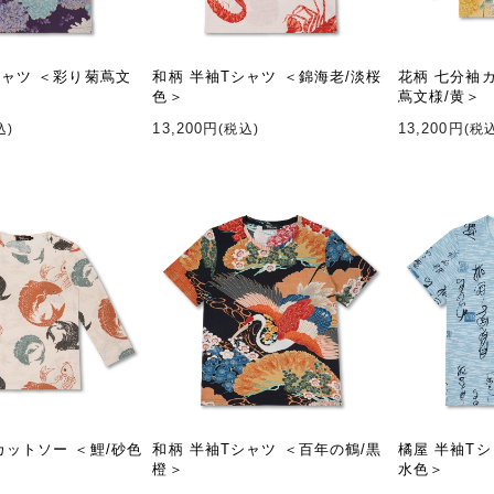
シャツ ＜彩り菊蔦文
和柄 半袖Tシャツ ＜錦海老/淡桜
花柄 七分袖
色＞
蔦文様/黄＞
13,200円
13,200円
込)
(税込)
(税
カットソー ＜鯉/砂色
和柄 半袖Tシャツ ＜百年の鶴/黒
橘屋 半袖Tシ
橙＞
水色＞