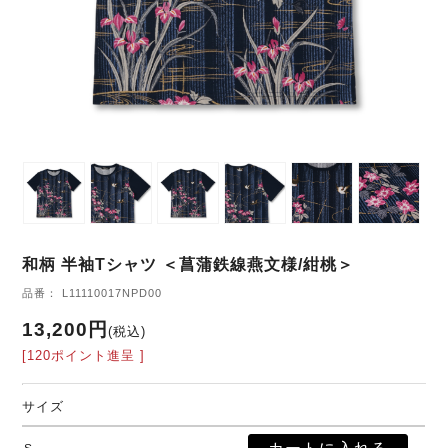
和柄 半袖Tシャツ ＜菖蒲鉄線燕文様/紺桃＞
品番： L11110017NPD00
13,200円
(税込)
[120ポイント進呈 ]
サイズ