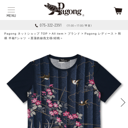
075-322-2391
（11:00～17:00/平日）
Pagong ネットショップ TOP
>
All item
>
ブランド
>
Pagong レディース
> 和
柄 半袖Tシャツ ＜菖蒲鉄線燕文様/紺桃＞