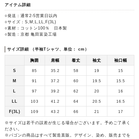
アイテム詳細
○発送：通常2-5営業日以内
○サイズ：S,M,L,LL,F(3L)
○素材：コットン100％ 日本製
○製造：京都 亀田富染工場
サイズ詳細 （半袖Tシャツ、単位： cm）
胸囲
肩幅
着丈
袖丈
袖口幅
S
85
35.2
58
19
15
M
91
37.2
60
19.5
15.5
L
97
39.2
62
20
16
LL
103
41.2
64
20.5
16.5
F(3L)
109
43.2
66
21
17
※サイズは若干の誤差が生じる場合がございます。予めご了承く
ださい。
※パゴンの商品はすべて製造直販。デザイン、染め、販売までを