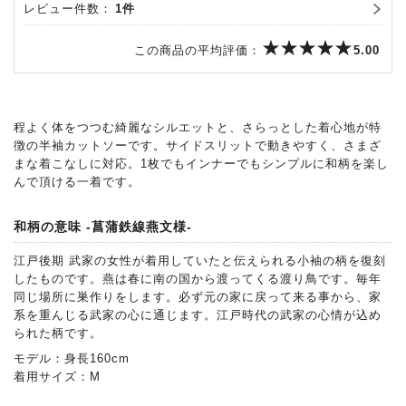
レビュー件数：
1件
この商品の平均評価：
5.00
程よく体をつつむ綺麗なシルエットと、さらっとした着心地が特
徴の半袖カットソーです。サイドスリットで動きやすく、さまざ
まな着こなしに対応。1枚でもインナーでもシンプルに和柄を楽し
んで頂ける一着です。
和柄の意味 -菖蒲鉄線燕文様-
江戸後期 武家の女性が着用していたと伝えられる小袖の柄を復刻
したものです。燕は春に南の国から渡ってくる渡り鳥です。毎年
同じ場所に巣作りをします。必ず元の家に戻って来る事から、家
系を重んじる武家の心に通じます。江戸時代の武家の心情が込め
られた柄です。
モデル：身長160cm
着用サイズ：M