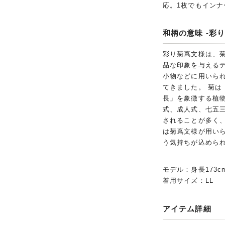
応。1枚でもイン
和柄の意味 -彩
彩り菊蔦文様は、
品な印象を与える
小物などに用いら
てきました。 菊
長」を象徴する植
式、成人式、七五
されることが多く
は菊蔦文様が用い
う気持ちが込めら
モデル：身長173c
着用サイズ：LL
アイテム詳細