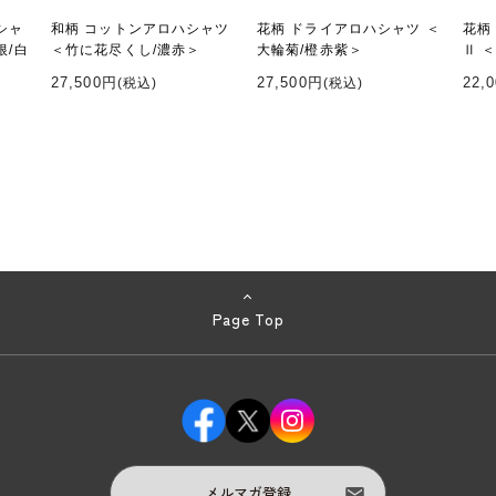
シャ
和柄 コットンアロハシャツ
花柄 ドライアロハシャツ ＜
花柄
根/白
＜竹に花尽くし/濃赤＞
大輪菊/橙赤紫＞
Ⅱ 
27,500円
27,500円
22,
(税込)
(税込)
Page Top
メルマガ登録