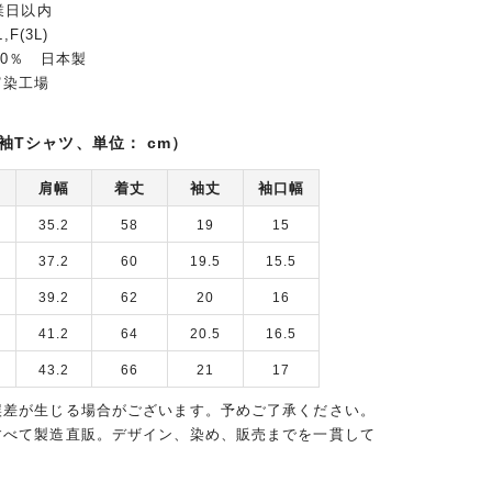
業日以内
F(3L)
00％ 日本製
富染工場
袖Tシャツ、単位： cm）
肩幅
着丈
袖丈
袖口幅
35.2
58
19
15
37.2
60
19.5
15.5
39.2
62
20
16
41.2
64
20.5
16.5
43.2
66
21
17
誤差が生じる場合がございます。予めご了承ください。
すべて製造直販。デザイン、染め、販売までを一貫して