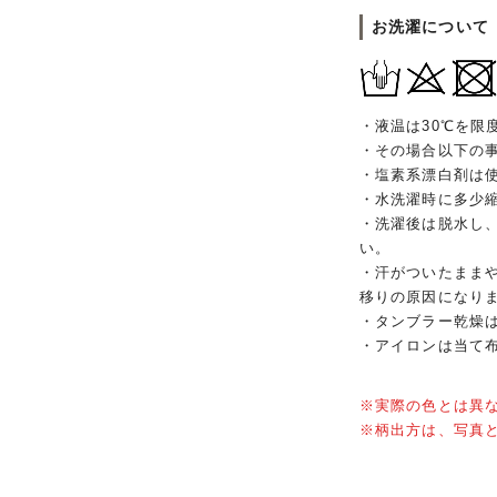
お洗濯について
・液温は30℃を限
・その場合以下の
・塩素系漂白剤は
・水洗濯時に多少
・洗濯後は脱水し
い。
・汗がついたまま
移りの原因になり
・タンブラー乾燥
・アイロンは当て
※実際の色とは異
※柄出方は、写真