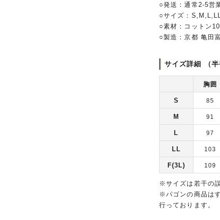
○発送：通常2-5営
○サイズ：S,M,L,LL,
○素材：コットン1
○製造：京都 亀田
サイズ詳細 （半
胸囲
S
85
M
91
L
97
LL
103
F(3L)
109
※サイズは若干の
※パゴンの商品は
行っております。