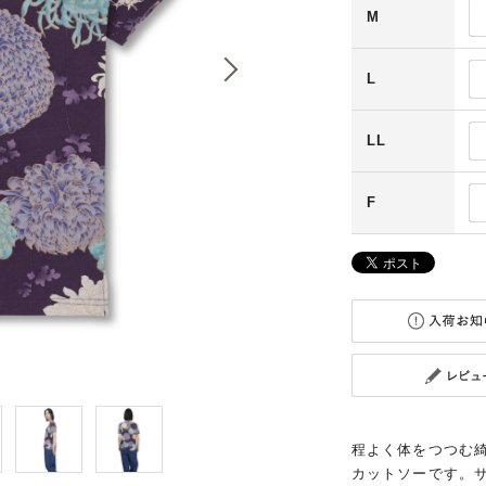
M
L
LL
F
程よく体をつつむ
カットソーです。