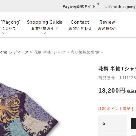
Pagong公式サイト
Life with pagong
 "Pagong"
Shopping Guide
Contact
Review
ンについて
お買い物ガイド
お問い合わせ
お客様の声
gong レディース
> 花柄 半袖Tシャツ ＜彩り菊蔦文様/紫＞
花柄 半袖Tシャ
商品番号 L111125
13,200円
(税込
[120ポイント進呈 ]
S