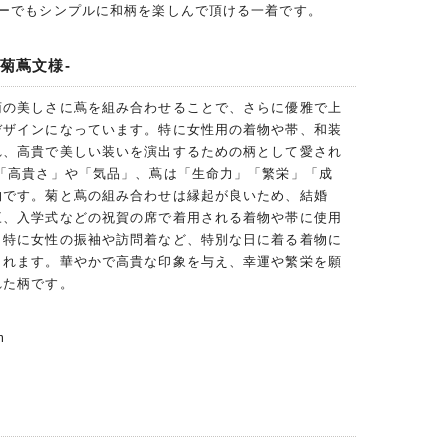
ナーでもシンプルに和柄を楽しんで頂ける一着です。
り菊蔦文様-
菊の美しさに蔦を組み合わせることで、さらに優雅で上
デザインになっています。特に女性用の着物や帯、和装
れ、高貴で美しい装いを演出するための柄として愛され
は「高貴さ」や「気品」、蔦は「生命力」「繁栄」「成
物です。菊と蔦の組み合わせは縁起が良いため、結婚
三、入学式などの祝賀の席で着用される着物や帯に使用
、特に女性の振袖や訪問着など、特別な日に着る着物に
られます。華やかで高貴な印象を与え、幸運や繁栄を願
れた柄です。
m