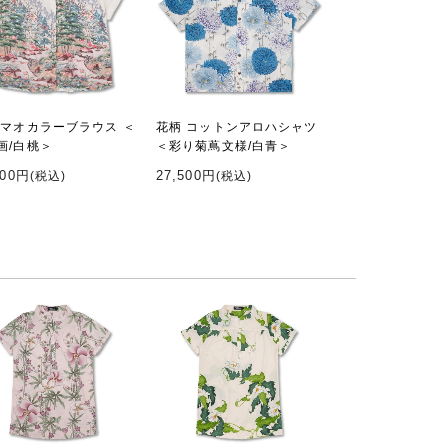
 マオカラーブラウス ＜
花柄 コットンアロハシャツ
画/白桃＞
＜彩り菊蔦文様/白青＞
000円
27,500円
(税込)
(税込)