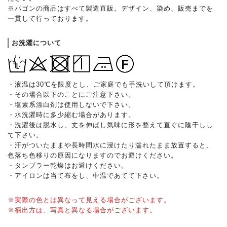
※パゴンの商品はすべて製造直販。デザイン、染め、販売までを
一貫して行っております。
お洗濯について
・液温は30℃を限度とし、ご家庭でも手洗いして頂けます。
・その場合以下のことにご注意下さい。
・塩素系漂白剤は使用しないで下さい。
・水洗濯時に多少縮む場合があります。
・洗濯後は脱水し、丈を伸ばし気味に形を整えて直ぐに陰干しし
て下さい。
・汗がついたままや長時間水に浸けたり濡れたまま放置すると、
色落ち色移りの原因になりますのでお避けください。
・タンブラー乾燥はお避けください。
・アイロンは当て布をし、中温であてて下さい。
※実際の色とは異なって見える場合がございます。
※柄出方は、写真と異なる場合がございます。