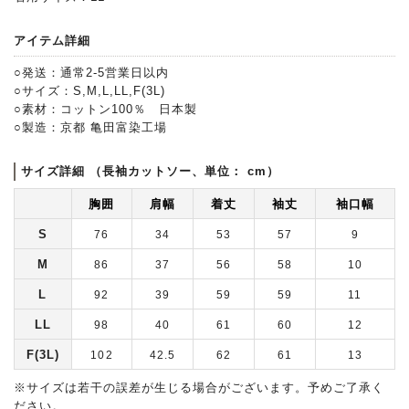
アイテム詳細
○発送：通常2-5営業日以内
○サイズ：S,M,L,LL,F(3L)
○素材：コットン100％ 日本製
○製造：京都 亀田富染工場
サイズ詳細 （長袖カットソー、単位： cm）
胸囲
肩幅
着丈
袖丈
袖口幅
S
76
34
53
57
9
M
86
37
56
58
10
L
92
39
59
59
11
LL
98
40
61
60
12
F(3L)
102
42.5
62
61
13
※サイズは若干の誤差が生じる場合がございます。予めご了承く
ださい。