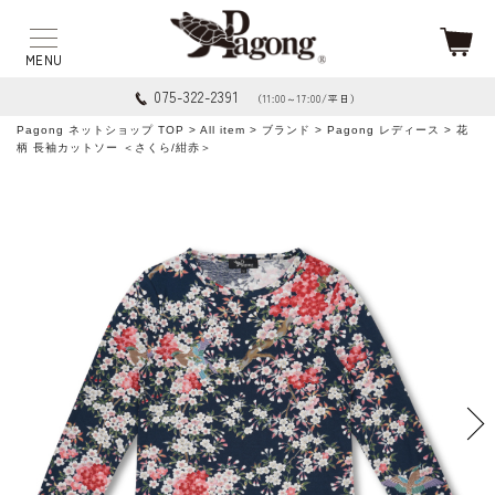
075-322-2391
（11:00～17:00/平日）
Pagong ネットショップ TOP
>
All item
>
ブランド
>
Pagong レディース
> 花
柄 長袖カットソー ＜さくら/紺赤＞