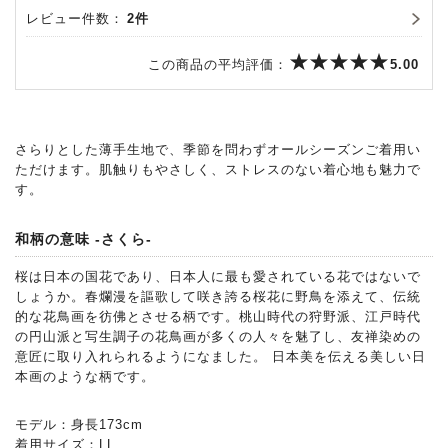
レビュー件数：
2件
この商品の平均評価：
5.00
さらりとした薄手生地で、季節を問わずオールシーズンご着用い
ただけます。肌触りもやさしく、ストレスのない着心地も魅力で
す。
和柄の意味 -さくら-
桜は日本の国花であり、日本人に最も愛されている花ではないで
しょうか。春爛漫を謳歌して咲き誇る桜花に野鳥を添えて、伝統
的な花鳥画を彷佛とさせる柄です。桃山時代の狩野派、江戸時代
の円山派と写生調子の花鳥画が多くの人々を魅了し、友禅染めの
意匠に取り入れられるようになました。 日本美を伝える美しい日
本画のような柄です。
モデル：身長173cm
着用サイズ：LL