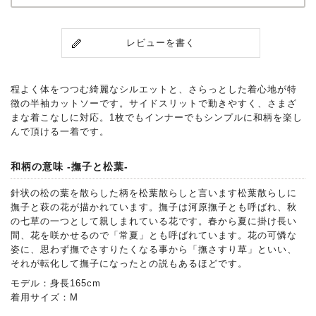
レビューを書く
程よく体をつつむ綺麗なシルエットと、さらっとした着心地が特
徴の半袖カットソーです。サイドスリットで動きやすく、さまざ
まな着こなしに対応。1枚でもインナーでもシンプルに和柄を楽し
んで頂ける一着です。
和柄の意味 -撫子と松葉-
針状の松の葉を散らした柄を松葉散らしと言います松葉散らしに
撫子と萩の花が描かれています。撫子は河原撫子とも呼ばれ、秋
の七草の一つとして親しまれている花です。春から夏に掛け長い
間、花を咲かせるので「常夏」とも呼ばれています。花の可憐な
姿に、思わず撫でさすりたくなる事から「撫さすり草」といい、
それが転化して撫子になったとの説もあるほどです。
モデル：身長165cm
着用サイズ：M