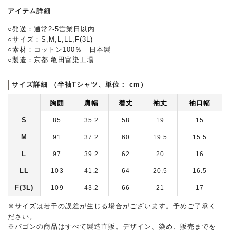
アイテム詳細
○発送：通常2-5営業日以内
○サイズ：S,M,L,LL,F(3L)
○素材：コットン100％ 日本製
○製造：京都 亀田富染工場
サイズ詳細 （半袖Tシャツ、単位： cm）
胸囲
肩幅
着丈
袖丈
袖口幅
S
85
35.2
58
19
15
M
91
37.2
60
19.5
15.5
L
97
39.2
62
20
16
LL
103
41.2
64
20.5
16.5
F(3L)
109
43.2
66
21
17
※サイズは若干の誤差が生じる場合がございます。予めご了承く
ださい。
※パゴンの商品はすべて製造直販。デザイン、染め、販売までを