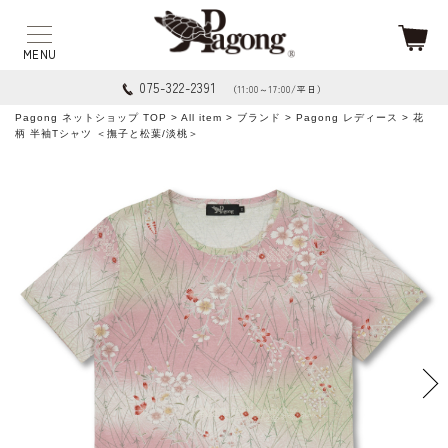
075-322-2391
（11:00～17:00/平日）
Pagong ネットショップ TOP
>
All item
>
ブランド
>
Pagong レディース
> 花
柄 半袖Tシャツ ＜撫子と松葉/淡桃＞