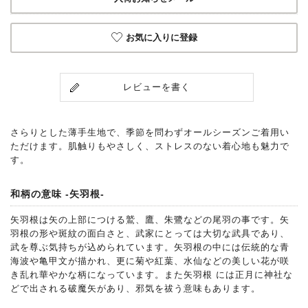
お気に入りに登録
レビューを書く
さらりとした薄手生地で、季節を問わずオールシーズンご着用い
ただけます。肌触りもやさしく、ストレスのない着心地も魅力で
す。
和柄の意味 -矢羽根-
矢羽根は矢の上部につける鷲、鷹、朱鷺などの尾羽の事です。矢
羽根の形や斑紋の面白さと、武家にとっては大切な武具であり、
武を尊ぶ気持ちが込められています。矢羽根の中には伝統的な青
海波や亀甲文が描かれ、更に菊や紅葉、水仙などの美しい花が咲
き乱れ華やかな柄になっています。また矢羽根 には正月に神社な
どで出される破魔矢があり、邪気を祓う意味もあります。