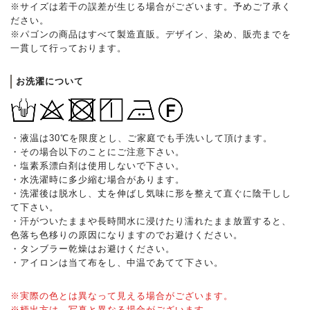
※サイズは若干の誤差が生じる場合がございます。予めご了承く
ださい。
※パゴンの商品はすべて製造直販。デザイン、染め、販売までを
一貫して行っております。
お洗濯について
・液温は30℃を限度とし、ご家庭でも手洗いして頂けます。
・その場合以下のことにご注意下さい。
・塩素系漂白剤は使用しないで下さい。
・水洗濯時に多少縮む場合があります。
・洗濯後は脱水し、丈を伸ばし気味に形を整えて直ぐに陰干しし
て下さい。
・汗がついたままや長時間水に浸けたり濡れたまま放置すると、
色落ち色移りの原因になりますのでお避けください。
・タンブラー乾燥はお避けください。
・アイロンは当て布をし、中温であてて下さい。
※実際の色とは異なって見える場合がございます。
※柄出方は、写真と異なる場合がございます。