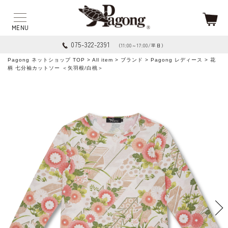
075-322-2391
（11:00～17:00/平日）
Pagong ネットショップ TOP
>
All item
>
ブランド
>
Pagong レディース
> 花
柄 七分袖カットソー ＜矢羽根/白桃＞