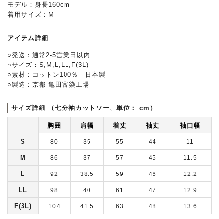
モデル：身長160cm
着用サイズ：M
アイテム詳細
○発送：通常2-5営業日以内
○サイズ：S,M,L,LL,F(3L)
○素材：コットン100％ 日本製
○製造：京都 亀田富染工場
サイズ詳細 （七分袖カットソー、単位： cm）
胸囲
肩幅
着丈
袖丈
袖口幅
S
80
35
55
44
11
M
86
37
57
45
11.5
L
92
38.5
59
46
12.2
LL
98
40
61
47
12.9
F(3L)
104
41.5
63
48
13.6