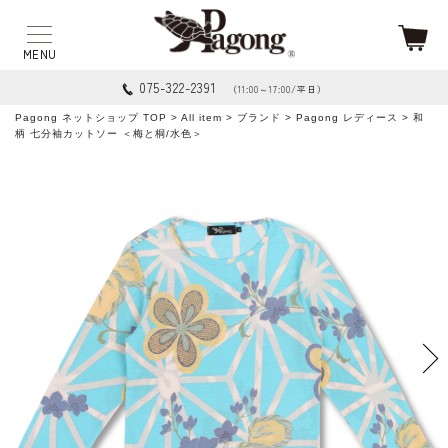
075-322-2391
（11:00～17:00/平日）
Pagong ネットショップ TOP
>
All item
>
ブランド
>
Pagong レディース
> 和
柄 七分袖カットソー ＜梅と桐/水色＞