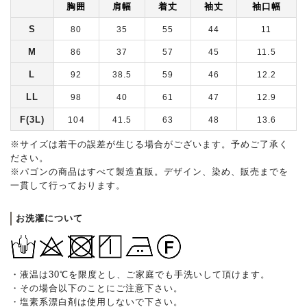
胸囲
肩幅
着丈
袖丈
袖口幅
S
80
35
55
44
11
M
86
37
57
45
11.5
L
92
38.5
59
46
12.2
LL
98
40
61
47
12.9
F(3L)
104
41.5
63
48
13.6
※サイズは若干の誤差が生じる場合がございます。予めご了承く
ださい。
※パゴンの商品はすべて製造直販。デザイン、染め、販売までを
一貫して行っております。
お洗濯について
・液温は30℃を限度とし、ご家庭でも手洗いして頂けます。
・その場合以下のことにご注意下さい。
・塩素系漂白剤は使用しないで下さい。