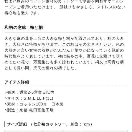
程よい厚みのコットン素材のカットソーで季節を問わずオールシ
ーズンご着用いただけます。 肌触りもやさしく、ストレスのない
着心地も魅力です。
和柄の意味 -梅と桐-
大きな麻の葉を土台に大きな梅と桐が配置されており、柄の大き
さ、大胆さに特徴があります。この柄はその大きさといい、色の
大胆さと言い女性の着物がだんだんと華やかになっていく戦前の
時代性をよく表しています。梅は厳冬の中、百花に先駆けて咲く
めでたい花で、万葉集にも多く詠われています。桐文は高貴な柄
として長い間、庶民の憧れの柄でした。
アイテム詳細
○発送：通常2-5営業日以内
○サイズ：S,M,L,LL,F(3L)
○素材：コットン100％ 日本製
○製造：京都 亀田富染工場
サイズ詳細 （七分袖カットソー、単位： cm）