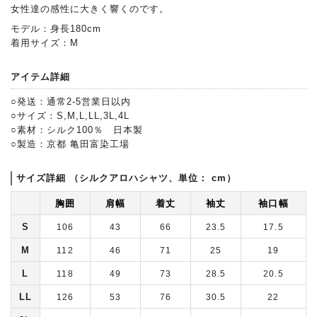
女性達の感性に大きく響くのです。
モデル：身長180cm
着用サイズ：M
アイテム詳細
○発送：通常2-5営業日以内
○サイズ：S,M,L,LL,3L,4L
○素材：シルク100％ 日本製
○製造：京都 亀田富染工場
サイズ詳細 （シルクアロハシャツ、単位： cm）
胸囲
肩幅
着丈
袖丈
袖口幅
S
106
43
66
23.5
17.5
M
112
46
71
25
19
L
118
49
73
28.5
20.5
LL
126
53
76
30.5
22