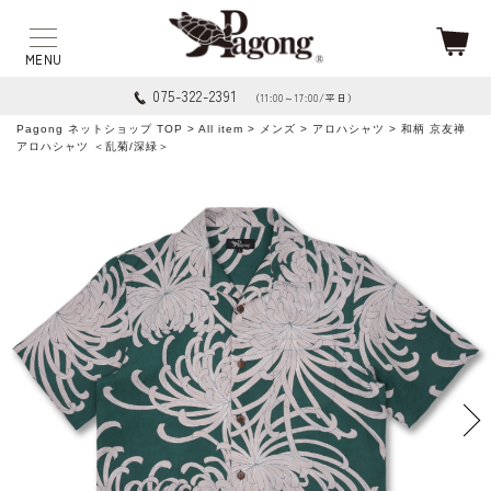
075-322-2391
（11:00～17:00/平日）
Pagong ネットショップ TOP
>
All item
>
メンズ
>
アロハシャツ
> 和柄 京友禅
アロハシャツ ＜乱菊/深緑＞