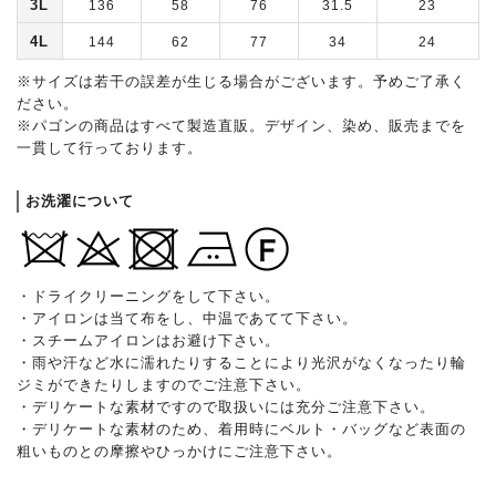
3L
136
58
76
31.5
23
4L
144
62
77
34
24
※サイズは若干の誤差が生じる場合がございます。予めご了承く
ださい。
※パゴンの商品はすべて製造直販。デザイン、染め、販売までを
一貫して行っております。
お洗濯について
・ドライクリーニングをして下さい。
・アイロンは当て布をし、中温であてて下さい。
・スチームアイロンはお避け下さい。
・雨や汗など水に濡れたりすることにより光沢がなくなったり輪
ジミができたりしますのでご注意下さい。
・デリケートな素材ですので取扱いには充分ご注意下さい。
・デリケートな素材のため、着用時にベルト・バッグなど表面の
粗いものとの摩擦やひっかけにご注意下さい。