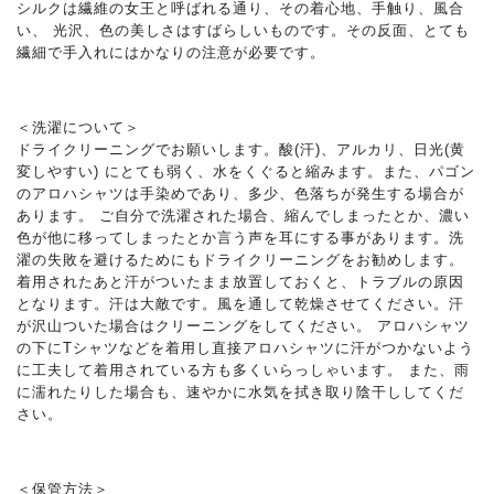
シルクは繊維の女王と呼ばれる通り、その着心地、手触り、風合
い、 光沢、色の美しさはすばらしいものです。その反面、とても
繊細で手入れにはかなりの注意が必要です。
＜洗濯について＞
ドライクリーニングでお願いします。酸(汗)、アルカリ、日光(黄
変しやすい) にとても弱く、水をくぐると縮みます。また、パゴン
のアロハシャツは手染めであり、多少、色落ちが発生する場合が
あります。 ご自分で洗濯された場合、縮んでしまったとか、濃い
色が他に移ってしまったとか言う声を耳にする事があります。洗
濯の失敗を避けるためにもドライクリーニングをお勧めします。
着用されたあと汗がついたまま放置しておくと、トラブルの原因
となります。汗は大敵です。風を通して乾燥させてください。汗
が沢山ついた場合はクリーニングをしてください。 アロハシャツ
の下にTシャツなどを着用し直接アロハシャツに汗がつかないよう
に工夫して着用されている方も多くいらっしゃいます。 また、雨
に濡れたりした場合も、速やかに水気を拭き取り陰干ししてくだ
さい。
＜保管方法＞