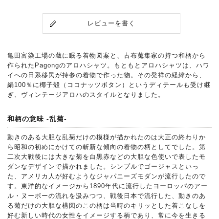
レビューを書く
亀田富染工場の蔵に眠る着物図案と、古布蒐集家の持つ和柄から
作られたPagongのアロハシャツ。もともとアロハシャツは、ハワ
イへの日系移民が持参の着物で作った物。その発祥の経緯から、
絹100％に椰子殻（ココナッツボタン）というディテールも受け継
ぎ、ヴィンテージアロハのスタイルとなりました。
和柄の意味 -乱菊-
動きのある大胆な乱菊だけの模様が描かれたのは大正の終わりか
ら昭和の初めにかけての斬新な傾向の着物の柄としてでした。第
二次大戦後には大きな菊を白黒赤などの大胆な色使いで表したモ
ダンなデザインで描かれました。シンプルでゴージャスといっ
た、アメリカ人が好むようなジャパニーズモダンが流行したので
す。東洋的なイメージから1890年代に流行したヨーロッパのアー
ル・ヌーボーの流れを汲みつつ、戦後日本で流行した、動きのあ
る菊だけの大胆な構図のこの柄は当時のキリッとした着こなしを
好む新しい時代の女性をイメージする柄であり、常に今を生きる