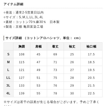
アイテム詳細
○発送：通常2-5営業日以内
○サイズ：S,M,L,LL,3L,4L
○素材：コットン70％麻30％ 日本製
○製造：京都 亀田富染工場
サイズ詳細 （コットンアロハシャツ、単位： cm）
胸囲
肩幅
着丈
袖丈
袖口幅
S
108
45
69
25
17.5
M
115
47
71
26
18.5
L
121
49
73
27
19.5
LL
127
51
75
28
20.5
3L
133
53
76
29
21.5
4L
139
55
78
30
22.5
※サイズは若干の誤差が生じる場合がございます。予めご了承く