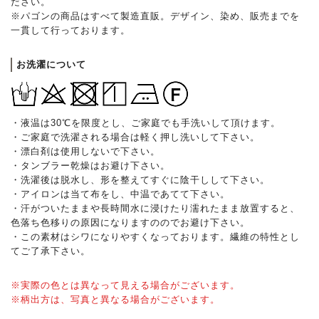
ださい。
※パゴンの商品はすべて製造直販。デザイン、染め、販売までを
一貫して行っております。
お洗濯について
・液温は30℃を限度とし、ご家庭でも手洗いして頂けます。
・ご家庭で洗濯される場合は軽く押し洗いして下さい。
・漂白剤は使用しないで下さい。
・タンブラー乾燥はお避け下さい。
・洗濯後は脱水し、形を整えてすぐに陰干しして下さい。
・アイロンは当て布をし、中温であてて下さい。
・汗がついたままや長時間水に浸けたり濡れたまま放置すると、
色落ち色移りの原因になりますののでお避け下さい。
・この素材はシワになりやすくなっております。繊維の特性とし
てご了承下さい。
※実際の色とは異なって見える場合がございます。
※柄出方は、写真と異なる場合がございます。