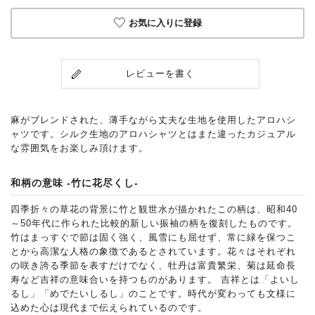
お気に入りに登録
レビューを書く
麻がブレンドされた、薄手ながら丈夫な生地を使用したアロハシ
ャツです。シルク生地のアロハシャツとはまた違ったカジュアル
な雰囲気をお楽しみ頂けます。
和柄の意味 -竹に花尽くし-
四季折々の草花の背景に竹と観世水が描かれたこの柄は、昭和40
～50年代に作られた比較的新しい振袖の柄を復刻したものです。
竹はまっすぐで節は固く強く、風雪にも屈せず、常に緑を保つこ
とから高潔な人格の象徴であるとされています。花々はそれぞれ
の咲き誇る季節を表すだけでなく、牡丹は富貴繁栄、菊は延命長
寿など吉祥の意味合いを持つものがあります。 吉祥とは「よいし
るし」「めでたいしるし」のことです。時代が変わっても文様に
込めた心は現代まで伝えられているのです。