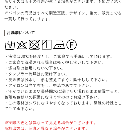
※サイズは若干の誤差が生じる場合がございます。予めご了承く
ださい。
※パゴンの商品はすべて製造直販。デザイン、染め、販売までを
一貫して行っております。
お洗濯について
・液温は30℃を限度とし、ご家庭でも手洗いして頂けます。
・ご家庭で洗濯される場合は軽く押し洗いして下さい。
・漂白剤は使用しないで下さい。
・タンブラー乾燥はお避け下さい。
・洗濯後は脱水し、形を整えてすぐに陰干しして下さい。
・アイロンは当て布をし、中温であてて下さい。
・汗がついたままや長時間水に浸けたり濡れたまま放置すると、
色落ち色移りの原因になりますののでお避け下さい。
・この素材はシワになりやすくなっております。繊維の特性とし
てご了承下さい。
※実際の色とは異なって見える場合がございます。
※柄出方は、写真と異なる場合がございます。