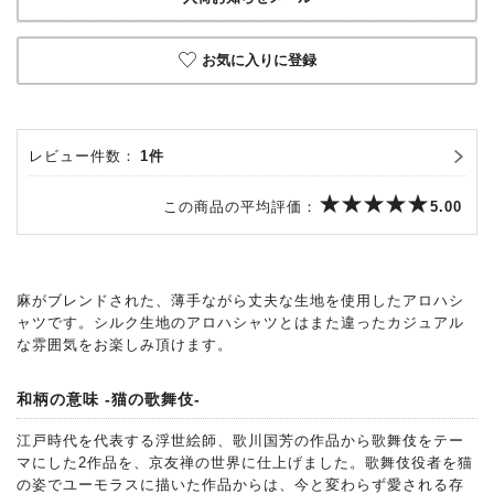
お気に入りに登録
レビュー件数：
1件
この商品の平均評価：
5.00
麻がブレンドされた、薄手ながら丈夫な生地を使用したアロハシ
ャツです。シルク生地のアロハシャツとはまた違ったカジュアル
な雰囲気をお楽しみ頂けます。
和柄の意味 -猫の歌舞伎-
江戸時代を代表する浮世絵師、歌川国芳の作品から歌舞伎をテー
マにした2作品を、京友禅の世界に仕上げました。歌舞伎役者を猫
の姿でユーモラスに描いた作品からは、今と変わらず愛される存