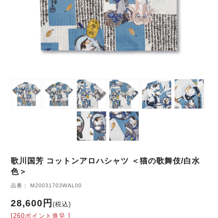
歌川国芳 コットンアロハシャツ ＜猫の歌舞伎/白水
色＞
品番： M20031703WAL00
28,600円
(税込)
[260ポイント進呈 ]