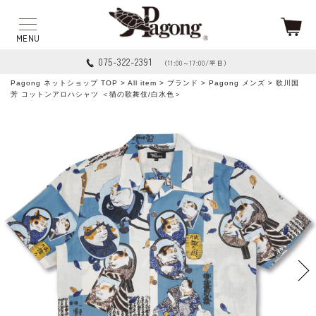
075-322-2391
（11:00～17:00/平日）
Pagong ネットショップ TOP
>
All item
>
ブランド
>
Pagong メンズ
> 歌川国
芳 コットンアロハシャツ ＜猫の歌舞伎/白水色＞