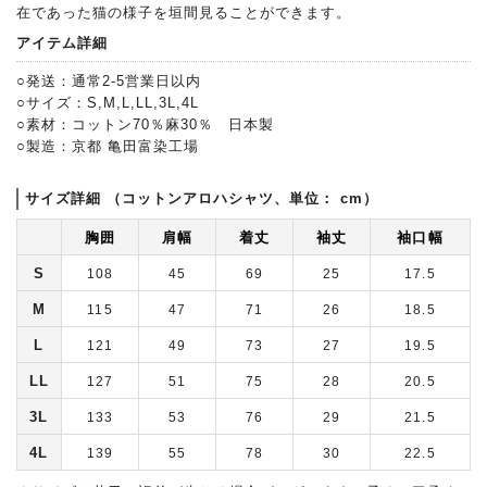
在であった猫の様子を垣間見ることができます。
アイテム詳細
○発送：通常2-5営業日以内
○サイズ：S,M,L,LL,3L,4L
○素材：コットン70％麻30％ 日本製
○製造：京都 亀田富染工場
サイズ詳細 （コットンアロハシャツ、単位： cm）
胸囲
肩幅
着丈
袖丈
袖口幅
S
108
45
69
25
17.5
M
115
47
71
26
18.5
L
121
49
73
27
19.5
LL
127
51
75
28
20.5
3L
133
53
76
29
21.5
4L
139
55
78
30
22.5