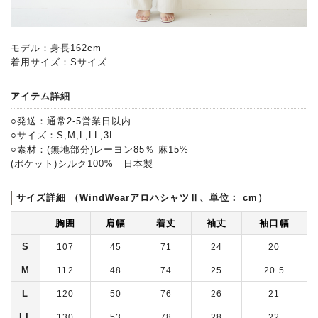
モデル：身長162cm
着用サイズ：Sサイズ
アイテム詳細
○発送：通常2-5営業日以内
○サイズ：S,M,L,LL,3L
○素材：(無地部分)レーヨン85％ 麻15%
(ポケット)シルク100% 日本製
サイズ詳細 （WindWearアロハシャツⅡ、単位： cm）
胸囲
肩幅
着丈
袖丈
袖口幅
S
107
45
71
24
20
M
112
48
74
25
20.5
L
120
50
76
26
21
LL
130
53
78
28
22