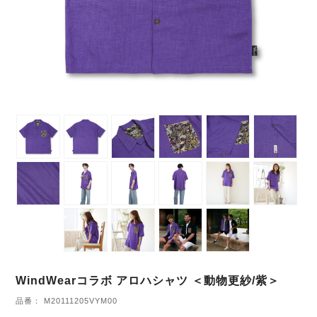
WindWearコラボ アロハシャツ ＜動物更紗/紫＞
品番： M20111205VYM00