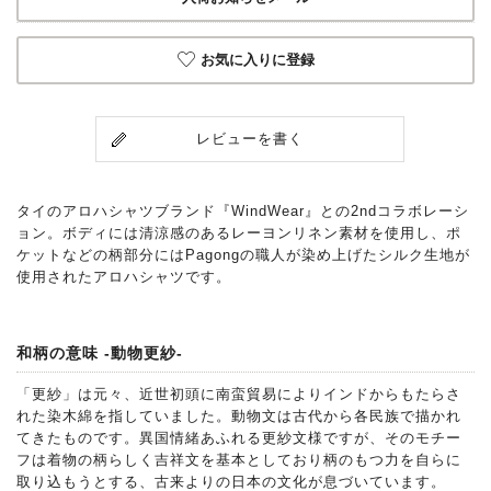
お気に入りに登録
レビューを書く
タイのアロハシャツブランド『WindWear』との2ndコラボレーシ
ョン。ボディには清涼感のあるレーヨンリネン素材を使用し、ポ
ケットなどの柄部分にはPagongの職人が染め上げたシルク生地が
使用されたアロハシャツです。
和柄の意味 -動物更紗-
「更紗」は元々、近世初頭に南蛮貿易によりインドからもたらさ
れた染木綿を指していました。動物文は古代から各民族で描かれ
てきたものです。異国情緒あふれる更紗文様ですが、そのモチー
フは着物の柄らしく吉祥文を基本としており柄のもつ力を自らに
取り込もうとする、古来よりの日本の文化が息づいています。