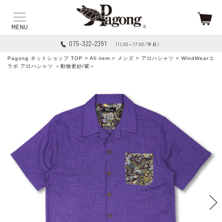
075-322-2391
（11:00～17:00/平日）
Pagong ネットショップ TOP
>
All item
>
メンズ
>
アロハシャツ
> WindWearコ
ラボ アロハシャツ ＜動物更紗/紫＞