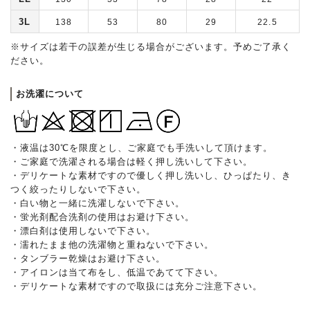
3L
138
53
80
29
22.5
※サイズは若干の誤差が生じる場合がございます。予めご了承く
ださい。
お洗濯について
・液温は30℃を限度とし、ご家庭でも手洗いして頂けます。
・ご家庭で洗濯される場合は軽く押し洗いして下さい。
・デリケートな素材ですので優しく押し洗いし、ひっぱたり、き
つく絞ったりしないで下さい。
・白い物と一緒に洗濯しないで下さい。
・蛍光剤配合洗剤の使用はお避け下さい。
・漂白剤は使用しないで下さい。
・濡れたまま他の洗濯物と重ねないで下さい。
・タンブラー乾燥はお避け下さい。
・アイロンは当て布をし、低温であてて下さい。
・デリケートな素材ですので取扱には充分ご注意下さい。