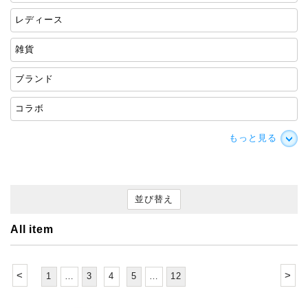
レディース
雑貨
ブランド
コラボ
もっと見る
並び替え
All item
<
>
1
…
3
4
5
…
12