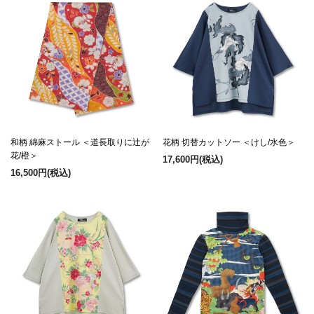
和柄 綿麻ストール ＜道長取りに辻が
花柄 切替カットソー ＜けし/水色＞
花/橙＞
17,600円
(税込)
16,500円
(税込)