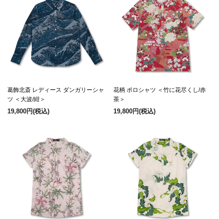
葛飾北斎 レディース ダンガリーシャ
花柄 ポロシャツ ＜竹に花尽くし/赤
ツ ＜大波/紺＞
茶＞
19,800円
(税込)
19,800円
(税込)