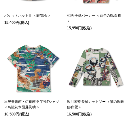
バケットハットⅡ ＜鯉/黒金＞
和柄 子供パーカー ＜百年の鶴/白橙
＞
15,400円
(税込)
15,950円
(税込)
出光美術館・伊藤若冲 半袖Tシャツ
歌川国芳 長袖カットソー ＜猫の歌舞
＜鳥獣花木図屏風/青＞
伎/白鶯＞
16,500円
(税込)
16,500円
(税込)