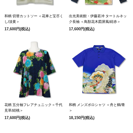
和柄 切替カットソー ＜花車と宝尽く
出光美術館・伊藤若冲 タートルネッ
し/淡黄＞
ク長袖 ＜鳥獣花木図屏風/紺赤＞
17,600円
(税込)
17,600円
(税込)
花柄 五分袖フレアチュニック＜千代
和柄 メンズポロシャツ ＜舟と鶴/青
見草/紺桃＞
＞
17,600円
(税込)
18,150円
(税込)