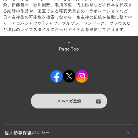
斎、伊藤若冲、歌川国芳、歌川広重、円山応挙などの日本を代表す
る絵師の作品や、国宝である曜変天目とのコラボレーションなど、
日々友禅染の可能性を模索しながら、京友禅の伝統を後世に繋ぐべ
く、アロハシャツやTシャツ、ブルゾン、ワンピース、ブラウスな
ど現代のライフスタイルに合ったアイテムを発信しております。
Page Top
メルマガ登録
個人情報保護ポリシー