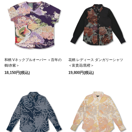
和柄 Vネックプルオーバー ＜百年の
花柄 レディース ダンガリーシャツ
鶴/赤紫＞
＜富貴花/黒橙＞
18,150円
(税込)
19,800円
(税込)