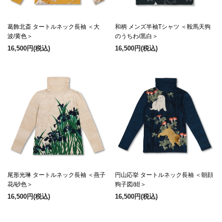
葛飾北斎 タートルネック長袖 ＜大
和柄 メンズ半袖Tシャツ ＜鞍馬天狗
波/黄色＞
のうちわ/黒白＞
16,500円
(税込)
16,500円
(税込)
尾形光琳 タートルネック長袖 ＜燕子
円山応挙 タートルネック長袖 ＜朝顔
花/砂色＞
狗子図/紺＞
16,500円
(税込)
16,500円
(税込)