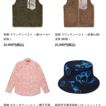
和柄 マウンテンベスト ＜龍/カーキ×
花柄 マウンテンベスト ＜枝垂れ桜/
砂鼠＞
淡茶×銀桃＞
22,000円
(税込)
22,000円
(税込)
和柄 ボタンダウンシャツ ＜獅子毛唐
静嘉堂文庫美術館 バケットハットⅡ