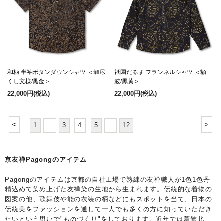
和柄 半袖ボタンダウンシャツ ＜鯛尽
祇園だるま フランネルシャツ ＜額
くし文様/黒金＞
波/黒黄＞
22,000円
(税込)
22,000円
(税込)
<
>
1
…
3
4
5
…
12
京友禅Pagongのアイテム
Pagongのアイテムは京都の自社工場で熟練の友禅職人が1色1色丹
精込めて染め上げた友禅染の生地から生まれます。伝統的な着物の
図案の他、歌舞伎や能の衣装の柄などにもスポットを当て、日本の
伝統美をファッションを通して一人でも多くの方に知っていただき
たいという思いで"ものづくり"をしております。近年では葛飾北