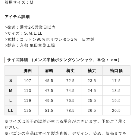
着用サイズ：M
アイテム詳細
○発送：通常2-5営業日以内
○サイズ：S,M,L,LL
○素材：コットン98％ポリウレタン2％ 日本製
○製造：京都 亀田富染工場
サイズ詳細 （メンズ半袖ボタンダウンシャツ、単位： cm）
胸囲
肩幅
着丈
袖丈
袖口幅
S
107
45.5
72.5
23.5
17.5
M
113
47.5
74.5
24.5
18.5
L
119
49.5
76.5
25.5
19.5
LL
125
51.5
78.5
26.5
20.5
※サイズは若干の誤差が生じる場合がございます。予めご了承く
ださい。
※パゴンの商品はすべて製造直販。デザイン、染め、販売までを