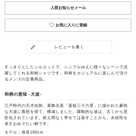
入荷お知らせメール
お気に入りに登録
レビューを書く
すっきりとしたシルエットで、シンプルゆえに様々なシーンで活
躍してくれる和柄シャツです。和柄をカジュアルに楽しんで頂け
るメンズの定番商品。
和柄の意味 -大波-
江戸時代の天才絵師、葛飾北斎「冨嶽三十六景」に描かれた豪快
な大波に着想を得て、構成しました。躍動的な波は、古くから意
匠化されています。絶え間なく寄せては返すことから、永続性を
表すおめでたい柄です。
モデル：身長180cm