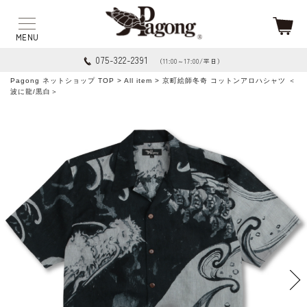
075-322-2391
（11:00～17:00/平日）
Pagong ネットショップ TOP
>
All item
> 京町絵師冬奇 コットンアロハシャツ ＜
波に龍/黒白＞