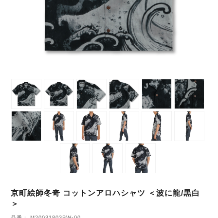
京町絵師冬奇 コットンアロハシャツ ＜波に龍/黒白
＞
品番： M20031803BW-00