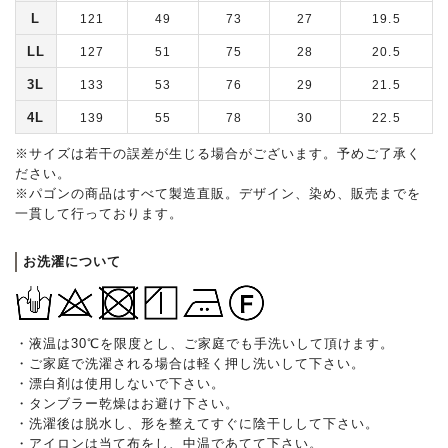
L
121
49
73
27
19.5
LL
127
51
75
28
20.5
3L
133
53
76
29
21.5
4L
139
55
78
30
22.5
※サイズは若干の誤差が生じる場合がございます。予めご了承く
ださい。
※パゴンの商品はすべて製造直販。デザイン、染め、販売までを
一貫して行っております。
お洗濯について
・液温は30℃を限度とし、ご家庭でも手洗いして頂けます。
・ご家庭で洗濯される場合は軽く押し洗いして下さい。
・漂白剤は使用しないで下さい。
・タンブラー乾燥はお避け下さい。
・洗濯後は脱水し、形を整えてすぐに陰干しして下さい。
・アイロンは当て布をし、中温であてて下さい。