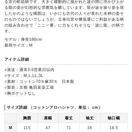
る京の町絵師です。大きく躍動的に描かれた波の間に浮かび上が
る龍の姿が幻想的な雰囲気を醸しています。龍が波を操り姿を現
したかのような構図は、いかにも古代の人々が畏れた水神の姿そ
のものではないでしょうか。立身出世や勝負運にご利益がある柄
の組み合わせで「ここ一番」に力をくれそうな「波に龍」の柄で
す。
モデル：身長180cm
着用サイズ：M
アイテム詳細
○発送：通常2-5営業日以内
○サイズ：M,L,LL,3L
○素材：コットン70％麻30％ 日本製
○製造：京都 亀田富染工場
○胸ポケットなし
サイズ詳細 （コットンアロハシャツ、単位： cm）
胸囲
肩幅
着丈
袖丈
袖口幅
M
115
47
71
26
18.5