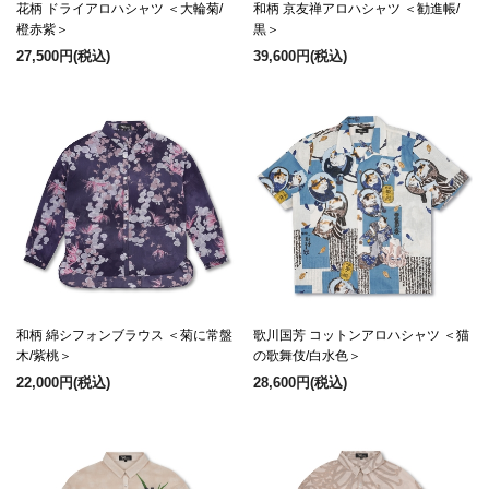
花柄 ドライアロハシャツ ＜大輪菊/
和柄 京友禅アロハシャツ ＜勧進帳/
橙赤紫＞
黒＞
27,500円
(税込)
39,600円
(税込)
和柄 綿シフォンブラウス ＜菊に常盤
歌川国芳 コットンアロハシャツ ＜猫
木/紫桃＞
の歌舞伎/白水色＞
22,000円
(税込)
28,600円
(税込)