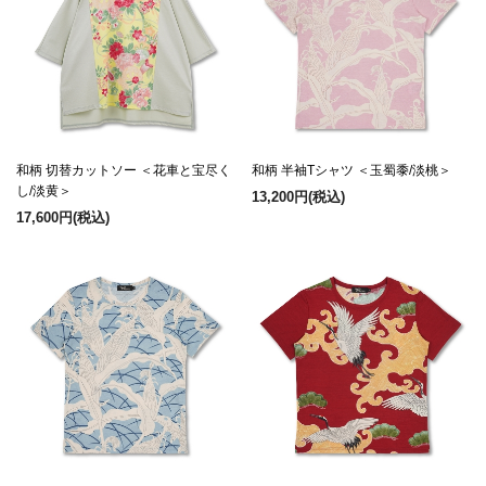
和柄 切替カットソー ＜花車と宝尽く
和柄 半袖Tシャツ ＜玉蜀黍/淡桃＞
し/淡黄＞
13,200円
(税込)
17,600円
(税込)