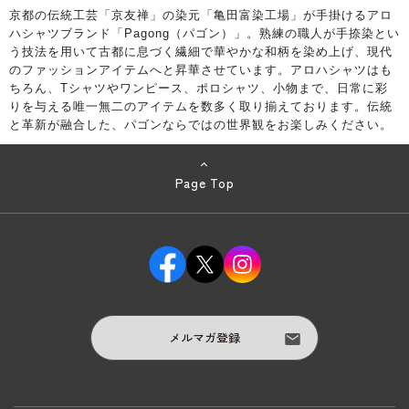
京都の伝統工芸「京友禅」の染元「亀田富染工場」が手掛けるアロ
ハシャツブランド「Pagong（パゴン）」。熟練の職人が手捺染とい
う技法を用いて古都に息づく繊細で華やかな和柄を染め上げ、現代
のファッションアイテムへと昇華させています。アロハシャツはも
ちろん、Tシャツやワンピース、ポロシャツ、小物まで、日常に彩
りを与える唯一無二のアイテムを数多く取り揃えております。伝統
と革新が融合した、パゴンならではの世界観をお楽しみください。
Page Top
メルマガ登録