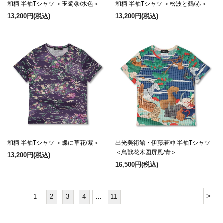
和柄 半袖Tシャツ ＜玉蜀黍/水色＞
和柄 半袖Tシャツ ＜松波と鶴/赤＞
13,200円
(税込)
13,200円
(税込)
和柄 半袖Tシャツ ＜蝶に草花/紫＞
出光美術館・伊藤若冲 半袖Tシャツ
＜鳥獣花木図屏風/青＞
13,200円
(税込)
16,500円
(税込)
>
1
2
3
4
…
11