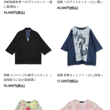
京町絵師冬奇 ベロアジャケット ＜波
花柄 ベロアジャケット ＜けし/黒＞
に龍/黒白＞
44,000円
(税込)
44,000円
(税込)
和柄 リバーシブル刺子ジャケット ＜
花柄 切替カットソー ＜けし/水色＞
道長取りに辻が花/紺黒＞
17,600円
(税込)
55,000円
(税込)