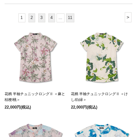
>
1
2
3
4
…
11
花柄 半袖チュニックロングⅡ ＜麻と
花柄 半袖チュニックロングⅡ ＜け
桔梗/桃＞
し/白緑＞
22,000円
(税込)
22,000円
(税込)