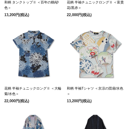
和柄 タンクトップⅡ ＜百年の鶴/砂
花柄 半袖チュニックロングⅡ ＜富貴
色＞
花/黒赤＞
13,200円
(税込)
22,000円
(税込)
花柄 半袖チュニックロングⅡ ＜大輪
和柄 半袖Tシャツ ＜京涼の団扇/水色
菊/水色＞
＞
22,000円
(税込)
13,200円
(税込)