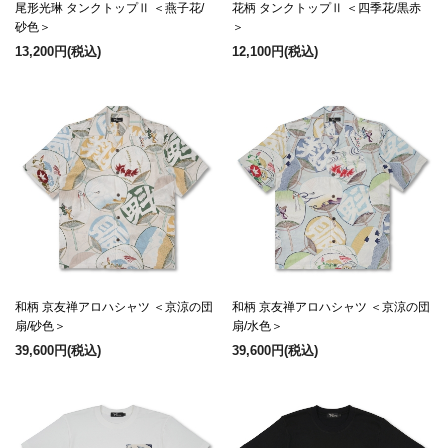
尾形光琳 タンクトップⅡ ＜燕子花/
花柄 タンクトップⅡ ＜四季花/黒赤
砂色＞
＞
13,200円
(税込)
12,100円
(税込)
和柄 京友禅アロハシャツ ＜京涼の団
和柄 京友禅アロハシャツ ＜京涼の団
扇/砂色＞
扇/水色＞
39,600円
(税込)
39,600円
(税込)