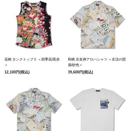
花柄 タンクトップⅡ ＜四季花/黒赤
和柄 京友禅アロハシャツ ＜京涼の団
＞
扇/砂色＞
12,100円
(税込)
39,600円
(税込)