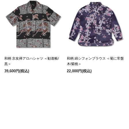
和柄 京友禅アロハシャツ ＜勧進帳/
和柄 綿シフォンブラウス ＜菊に常盤
黒＞
木/紫桃＞
39,600円
(税込)
22,000円
(税込)