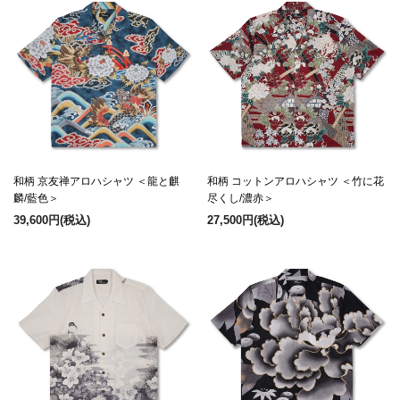
和柄 京友禅アロハシャツ ＜龍と麒
和柄 コットンアロハシャツ ＜竹に花
麟/藍色＞
尽くし/濃赤＞
39,600円
(税込)
27,500円
(税込)