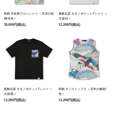
和柄 京友禅アロハシャツ ＜京涼の団
葛飾北斎 キモノポケットTシャツ ＜
扇/水色＞
大波/白＞
39,600円
(税込)
13,200円
(税込)
葛飾北斎 キモノポケットTシャツ ＜
和柄 タンクトップⅡ ＜百年の鶴/砂
大波/黒＞
色＞
13,200円
(税込)
13,200円
(税込)