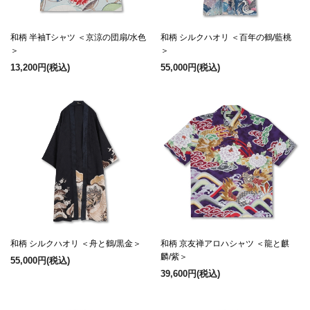
和柄 半袖Tシャツ ＜京涼の団扇/水色
和柄 シルクハオリ ＜百年の鶴/藍桃
＞
＞
13,200円
(税込)
55,000円
(税込)
和柄 シルクハオリ ＜舟と鶴/黒金＞
和柄 京友禅アロハシャツ ＜龍と麒
麟/紫＞
55,000円
(税込)
39,600円
(税込)