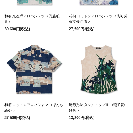
和柄 京友禅アロハシャツ ＜孔雀/白
花柄 コットンアロハシャツ ＜彩り菊
青＞
蔦文様/白青＞
39,600円
(税込)
27,500円
(税込)
和柄 コットンアロハシャツ ＜ぼんち
尾形光琳 タンクトップⅡ ＜燕子花/
絵/紺＞
砂色＞
27,500円
(税込)
13,200円
(税込)