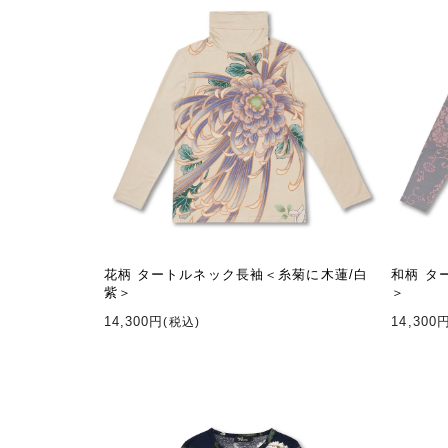
花柄 タートルネック長袖＜糸菊に木蓮/白
和柄 タ
紫＞
＞
14,300円
14,300
(税込)