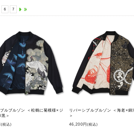
6
7
ブルブルゾン ＜松鶴に菊模様×ジ
リバーシブルブルゾン ＜海老×錦
/黒＞
＞
円
46,200円
(税込)
(税込)