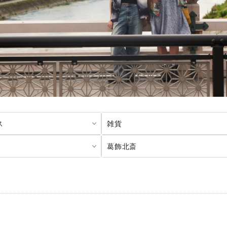
ス
雑貨
葛飾北斎