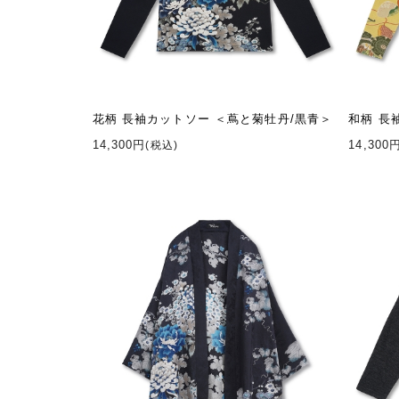
花柄 長袖カットソー ＜蔦と菊牡丹/黒青＞
和柄 長
14,300円
14,300
(税込)