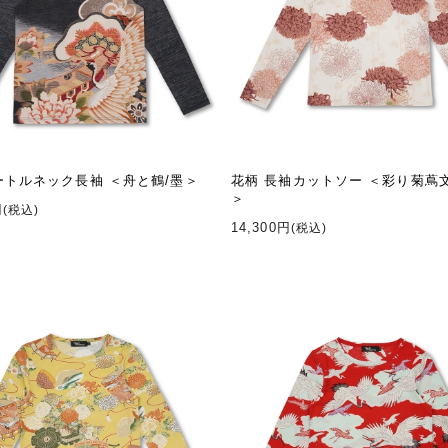
ートルネック長袖 ＜舟と鶴/墨＞
花柄 長袖カットソー ＜彩り菊蔦
＞
円
(税込)
14,300円
(税込)