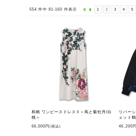
554 件中 81-160 件表示
1
2
3
4
5
和柄 ワンピースドレスⅡ＜蔦と菊牡丹/白
リバーシ
桃＞
ェット鶴
66,000円
46,200
(税込)