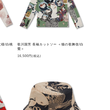
文様/白桃
歌川国芳 長袖カットソー ＜猫の歌舞伎/白
鶯＞
16,500円
(税込)